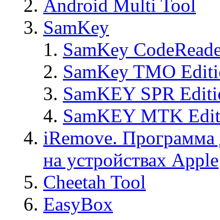
Android Multi Tool
SamKey
SamKey CodeReade
SamKey TMO Editi
SamKEY SPR Editi
SamKEY MTK Edit
iRemove. Программа 
на устройствах Apple
Cheetah Tool
EasyBox