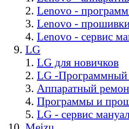
Lenovo - програм
Lenovo - прошивк
Lenovo - cервис ма
LG
LG для новичков
LG -Программный
Аппаратный ремон
Программы и про
LG - cервис мануал
Meizu