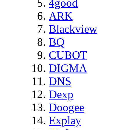
4good
ARK
Blackview
BQ
CUBOT
DIGMA
DNS
Dexp
Doogee
Explay