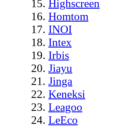
Highscreen
Homtom
INOI
Intex
Irbis
Jiayu
Jinga
Keneksi
Leagoo
LeEco