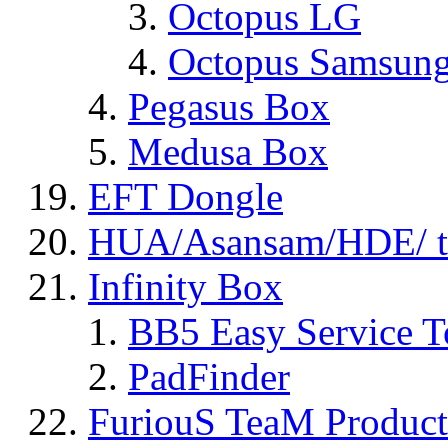
Octopus LG
Octopus Samsun
Pegasus Box
Medusa Box
EFT Dongle
HUA/Asansam/HDE/ t
Infinity Box
BB5 Easy Service T
PadFinder
FuriouS TeaM Product