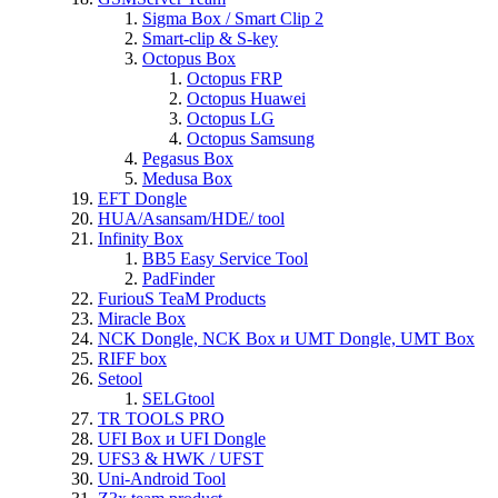
Sigma Box / Smart Clip 2
Smart-clip & S-key
Octopus Box
Octopus FRP
Octopus Huawei
Octopus LG
Octopus Samsung
Pegasus Box
Medusa Box
EFT Dongle
HUA/Asansam/HDE/ tool
Infinity Box
BB5 Easy Service Tool
PadFinder
FuriouS TeaM Products
Miracle Box
NCK Dongle, NCK Box и UMT Dongle, UMT Box
RIFF box
Setool
SELGtool
TR TOOLS PRO
UFI Box и UFI Dongle
UFS3 & HWK / UFST
Uni-Android Tool