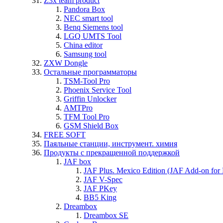
Z3x team product
Pandora Box
NEC smart tool
Benq Siemens tool
LGQ UMTS Tool
China editor
Samsung tool
ZXW Dongle
Остальные программаторы
TSM-Tool Pro
Phoenix Service Tool
Griffin Unlocker
AMTPro
TFM Tool Pro
GSM Shield Box
FREE SOFT
Паяльные станции, инструмент. химия
Продукты с прекращенной поддержкой
JAF box
JAF Plus. Mexico Edition (JAF Add-on for
JAF V-Spec
JAF PKey
BB5 King
Dreambox
Dreambox SE