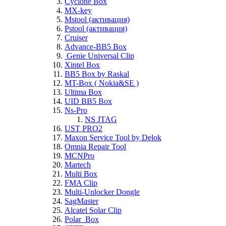
Cyclone Box
MX-key
Mstool (активация)
Pstool (активация)
Cruiser
Advance-BB5 Box
Genie Universal Clip
Xintel Box
BB5 Box by Raskal
MT-Box ( Nokia&SE )
Ultima Box
UID BB5 Box
Ns-Pro
NS JTAG
UST PRO2
Maxon Service Tool by Delok
Omnia Repair Tool
MCNPro
Martech
Multi Box
FMA Clip
Multi-Unlocker Dongle
SagMaster
Alcatel Solar Clip
Polar_Box