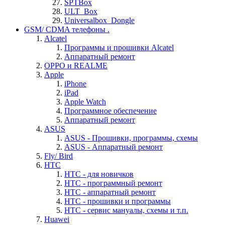
SPTBox
ULT_Box
Universalbox_Dongle
GSM/ CDMA телефоны .
Alcatel
Программы и прошивки Alcatel
Аппаратный ремонт
OPPO и REALME
Apple
iPhone
iPad
Apple Watch
Программное обеспечение
Аппаратный ремонт
ASUS
ASUS - Прошивки, программы, схемы
ASUS - Аппаратный ремонт
Fly/ Bird
HTC
HTC - для новичков
HTC - программный ремонт
HTC - аппаратный ремонт
HTC - прошивки и программы
HTC - cервис мануалы, схемы и т.п.
Huawei