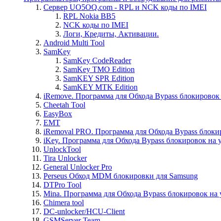
Сервер UO5OQ.com - RPL и NCK коды по IMEI
RPL Nokia BB5
NCK коды по IMEI
Логи, Кредиты, Активации.
Android Multi Tool
SamKey
SamKey CodeReader
SamKey TMO Edition
SamKEY SPR Edition
SamKEY MTK Edition
iRemove. Программа для Обхода Bypass блокировок 
Cheetah Tool
EasyBox
EMT
iRemoval PRO. Программа для Обхода Bypass блоки
iKey. Программа для Обхода Bypass блокировок на 
UnlockTool
Tira Unlocker
General Unlocker Pro
Perseus Обход MDM блокировки для Samsung
DTPro Tool
Mina. Программа для Обхода Bypass блокировок на 
Chimera tool
DC-unlocker/HCU-Client
GSMServer Team