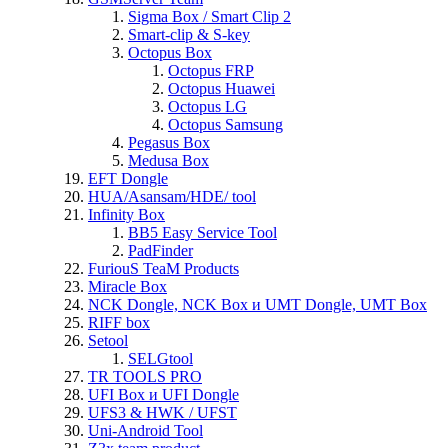
Sigma Box / Smart Clip 2
Smart-clip & S-key
Octopus Box
Octopus FRP
Octopus Huawei
Octopus LG
Octopus Samsung
Pegasus Box
Medusa Box
EFT Dongle
HUA/Asansam/HDE/ tool
Infinity Box
BB5 Easy Service Tool
PadFinder
FuriouS TeaM Products
Miracle Box
NCK Dongle, NCK Box и UMT Dongle, UMT Box
RIFF box
Setool
SELGtool
TR TOOLS PRO
UFI Box и UFI Dongle
UFS3 & HWK / UFST
Uni-Android Tool