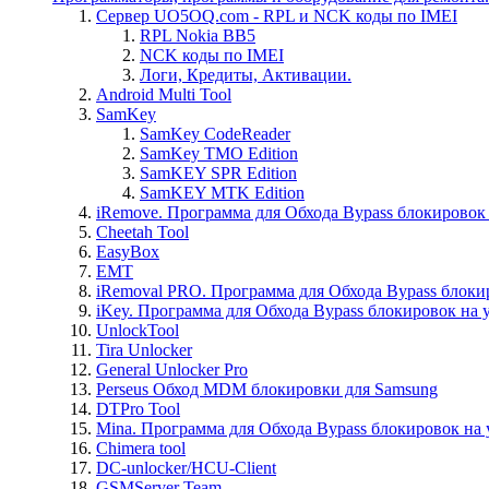
Сервер UO5OQ.com - RPL и NCK коды по IMEI
RPL Nokia BB5
NCK коды по IMEI
Логи, Кредиты, Активации.
Android Multi Tool
SamKey
SamKey CodeReader
SamKey TMO Edition
SamKEY SPR Edition
SamKEY MTK Edition
iRemove. Программа для Обхода Bypass блокировок 
Cheetah Tool
EasyBox
EMT
iRemoval PRO. Программа для Обхода Bypass блоки
iKey. Программа для Обхода Bypass блокировок на 
UnlockTool
Tira Unlocker
General Unlocker Pro
Perseus Обход MDM блокировки для Samsung
DTPro Tool
Mina. Программа для Обхода Bypass блокировок на 
Chimera tool
DC-unlocker/HCU-Client
GSMServer Team