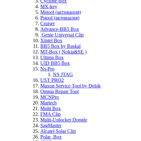
Cyclone Box
MX-key
Mstool (активация)
Pstool (активация)
Cruiser
Advance-BB5 Box
Genie Universal Clip
Xintel Box
BB5 Box by Raskal
MT-Box ( Nokia&SE )
Ultima Box
UID BB5 Box
Ns-Pro
NS JTAG
UST PRO2
Maxon Service Tool by Delok
Omnia Repair Tool
MCNPro
Martech
Multi Box
FMA Clip
Multi-Unlocker Dongle
SagMaster
Alcatel Solar Clip
Polar_Box