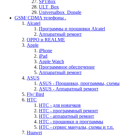
SPTBox
ULT_Box
Universalbox_Dongle
GSM/ CDMA телефоны .
Alcatel
Программы и прошивки Alcatel
Аппаратный ремонт
OPPO и REALME
Apple
iPhone
iPad
Apple Watch
Программное обеспечение
Аппаратный ремонт
ASUS
ASUS - Прошивки, программы, схемы
ASUS - Аппаратный ремонт
Fly/ Bird
HTC
HTC - для новичков
HTC - программный ремонт
HTC - аппаратный ремонт
HTC - прошивки и программы
HTC - cервис мануалы, схемы и т.п.
Huawei