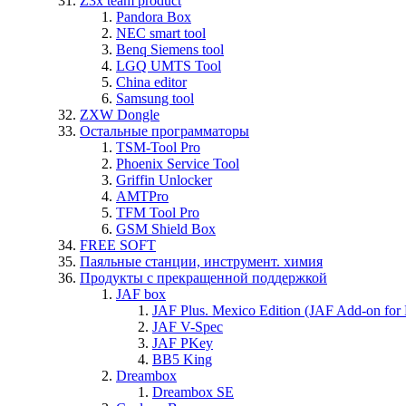
Z3x team product
Pandora Box
NEC smart tool
Benq Siemens tool
LGQ UMTS Tool
China editor
Samsung tool
ZXW Dongle
Остальные программаторы
TSM-Tool Pro
Phoenix Service Tool
Griffin Unlocker
AMTPro
TFM Tool Pro
GSM Shield Box
FREE SOFT
Паяльные станции, инструмент. химия
Продукты с прекращенной поддержкой
JAF box
JAF Plus. Mexico Edition (JAF Add-on for
JAF V-Spec
JAF PKey
BB5 King
Dreambox
Dreambox SE