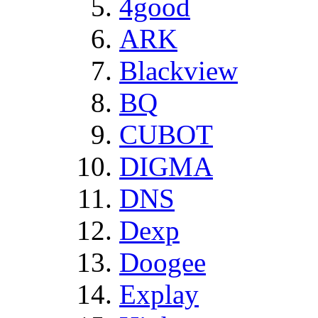
4good
ARK
Blackview
BQ
CUBOT
DIGMA
DNS
Dexp
Doogee
Explay