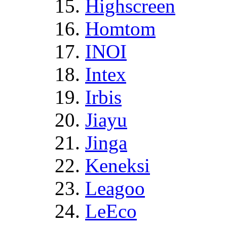
Highscreen
Homtom
INOI
Intex
Irbis
Jiayu
Jinga
Keneksi
Leagoo
LeEco