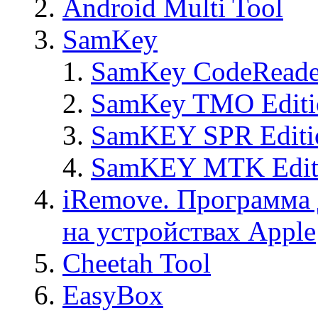
Android Multi Tool
SamKey
SamKey CodeReade
SamKey TMO Editi
SamKEY SPR Editi
SamKEY MTK Edit
iRemove. Программа 
на устройствах Apple
Cheetah Tool
EasyBox