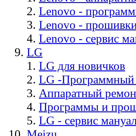
Lenovo - програм
Lenovo - прошивк
Lenovo - cервис ма
LG
LG для новичков
LG -Программный
Аппаратный ремон
Программы и про
LG - cервис мануал
Meizu