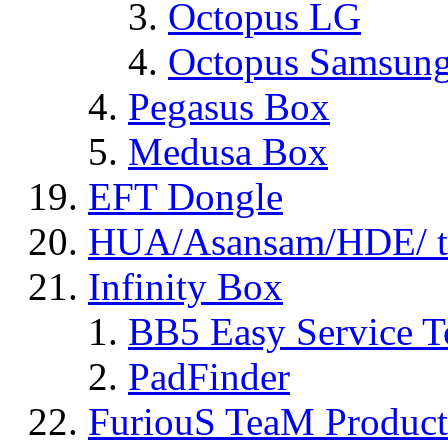
Octopus LG
Octopus Samsun
Pegasus Box
Medusa Box
EFT Dongle
HUA/Asansam/HDE/ t
Infinity Box
BB5 Easy Service T
PadFinder
FuriouS TeaM Product