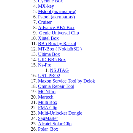
Cyclone Box
MX-key
Mstool (активация)
Pstool (активация)
Cruiser
Advance-BB5 Box
Genie Universal Clip
Xintel Box
BB5 Box by Raskal
MT-Box ( Nokia&SE )
Ultima Box
UID BB5 Box
Ns-Pro
NS JTAG
UST PRO2
Maxon Service Tool by Delok
Omnia Repair Tool
MCNPro
Martech
Multi Box
FMA Clip
Multi-Unlocker Dongle
SagMaster
Alcatel Solar Clip
Polar_Box