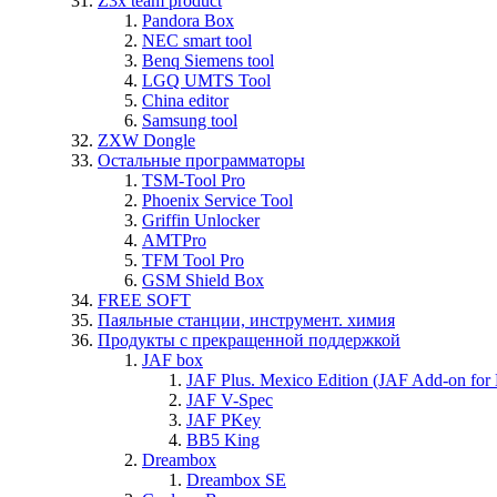
Z3x team product
Pandora Box
NEC smart tool
Benq Siemens tool
LGQ UMTS Tool
China editor
Samsung tool
ZXW Dongle
Остальные программаторы
TSM-Tool Pro
Phoenix Service Tool
Griffin Unlocker
AMTPro
TFM Tool Pro
GSM Shield Box
FREE SOFT
Паяльные станции, инструмент. химия
Продукты с прекращенной поддержкой
JAF box
JAF Plus. Mexico Edition (JAF Add-on for
JAF V-Spec
JAF PKey
BB5 King
Dreambox
Dreambox SE