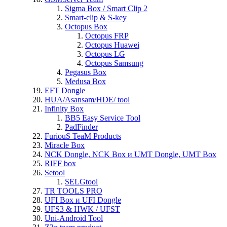
Sigma Box / Smart Clip 2
Smart-clip & S-key
Octopus Box
Octopus FRP
Octopus Huawei
Octopus LG
Octopus Samsung
Pegasus Box
Medusa Box
EFT Dongle
HUA/Asansam/HDE/ tool
Infinity Box
BB5 Easy Service Tool
PadFinder
FuriouS TeaM Products
Miracle Box
NCK Dongle, NCK Box и UMT Dongle, UMT Box
RIFF box
Setool
SELGtool
TR TOOLS PRO
UFI Box и UFI Dongle
UFS3 & HWK / UFST
Uni-Android Tool