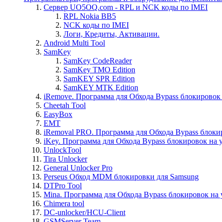
Сервер UO5OQ.com - RPL и NCK коды по IMEI
RPL Nokia BB5
NCK коды по IMEI
Логи, Кредиты, Активации.
Android Multi Tool
SamKey
SamKey CodeReader
SamKey TMO Edition
SamKEY SPR Edition
SamKEY MTK Edition
iRemove. Программа для Обхода Bypass блокировок 
Cheetah Tool
EasyBox
EMT
iRemoval PRO. Программа для Обхода Bypass блоки
iKey. Программа для Обхода Bypass блокировок на 
UnlockTool
Tira Unlocker
General Unlocker Pro
Perseus Обход MDM блокировки для Samsung
DTPro Tool
Mina. Программа для Обхода Bypass блокировок на 
Chimera tool
DC-unlocker/HCU-Client
GSMServer Team