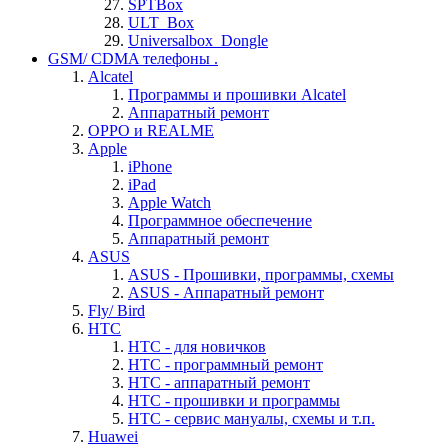
SPTBox
ULT_Box
Universalbox_Dongle
GSM/ CDMA телефоны .
Alcatel
Программы и прошивки Alcatel
Аппаратный ремонт
OPPO и REALME
Apple
iPhone
iPad
Apple Watch
Программное обеспечение
Аппаратный ремонт
ASUS
ASUS - Прошивки, программы, схемы
ASUS - Аппаратный ремонт
Fly/ Bird
HTC
HTC - для новичков
HTC - программный ремонт
HTC - аппаратный ремонт
HTC - прошивки и программы
HTC - cервис мануалы, схемы и т.п.
Huawei