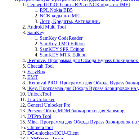
Сервер UO5OQ.com - RPL и NCK коды по IMEI
RPL Nokia BB5
NCK коды по IMEI
Логи, Кредиты, Активации.
Android Multi Tool
SamKey
SamKey CodeReader
SamKey TMO Edition
SamKEY SPR Edition
SamKEY MTK Edition
iRemove. Программа для Обхода Bypass блокировок 
Cheetah Tool
EasyBox
EMT
iRemoval PRO. Программа для Обхода Bypass блоки
iKey. Программа для Обхода Bypass блокировок на 
UnlockTool
Tira Unlocker
General Unlocker Pro
Perseus Обход MDM блокировки для Samsung
DTPro Tool
Mina. Программа для Обхода Bypass блокировок на 
Chimera tool
DC-unlocker/HCU-Client
GSMServer Team