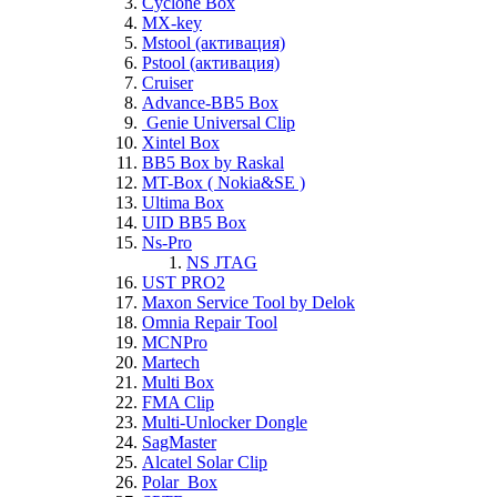
Cyclone Box
MX-key
Mstool (активация)
Pstool (активация)
Cruiser
Advance-BB5 Box
Genie Universal Clip
Xintel Box
BB5 Box by Raskal
MT-Box ( Nokia&SE )
Ultima Box
UID BB5 Box
Ns-Pro
NS JTAG
UST PRO2
Maxon Service Tool by Delok
Omnia Repair Tool
MCNPro
Martech
Multi Box
FMA Clip
Multi-Unlocker Dongle
SagMaster
Alcatel Solar Clip
Polar_Box