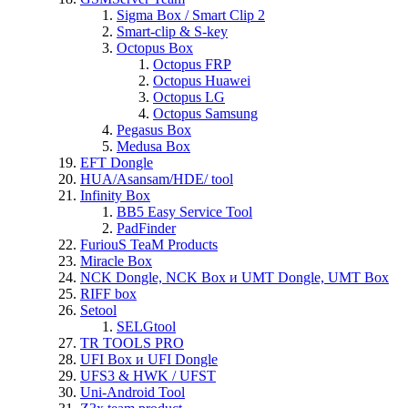
Sigma Box / Smart Clip 2
Smart-clip & S-key
Octopus Box
Octopus FRP
Octopus Huawei
Octopus LG
Octopus Samsung
Pegasus Box
Medusa Box
EFT Dongle
HUA/Asansam/HDE/ tool
Infinity Box
BB5 Easy Service Tool
PadFinder
FuriouS TeaM Products
Miracle Box
NCK Dongle, NCK Box и UMT Dongle, UMT Box
RIFF box
Setool
SELGtool
TR TOOLS PRO
UFI Box и UFI Dongle
UFS3 & HWK / UFST
Uni-Android Tool