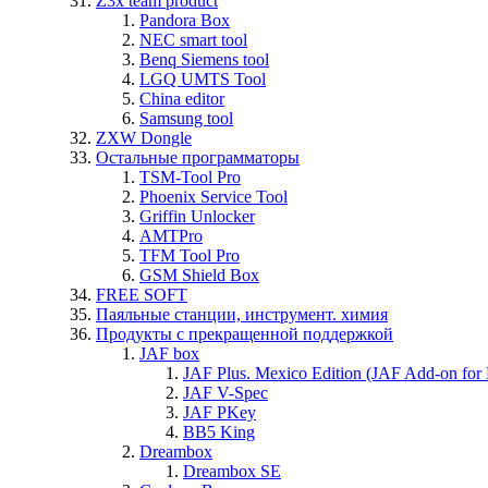
Z3x team product
Pandora Box
NEC smart tool
Benq Siemens tool
LGQ UMTS Tool
China editor
Samsung tool
ZXW Dongle
Остальные программаторы
TSM-Tool Pro
Phoenix Service Tool
Griffin Unlocker
AMTPro
TFM Tool Pro
GSM Shield Box
FREE SOFT
Паяльные станции, инструмент. химия
Продукты с прекращенной поддержкой
JAF box
JAF Plus. Mexico Edition (JAF Add-on for
JAF V-Spec
JAF PKey
BB5 King
Dreambox
Dreambox SE