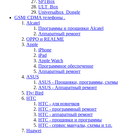
SPTBox
ULT_Box
Universalbox_Dongle
GSM/ CDMA телефоны .
Alcatel
Программы и прошивки Alcatel
Аппаратный ремонт
OPPO и REALME
Apple
iPhone
iPad
Apple Watch
Программное обеспечение
Аппаратный ремонт
ASUS
ASUS - Прошивки, программы, схемы
ASUS - Аппаратный ремонт
Fly/ Bird
HTC
HTC - для новичков
HTC - программный ремонт
HTC - аппаратный ремонт
HTC - прошивки и программы
HTC - cервис мануалы, схемы и т.п.
Huawei