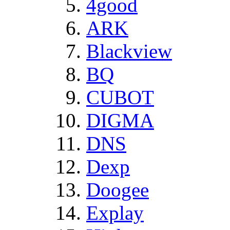
4good
ARK
Blackview
BQ
CUBOT
DIGMA
DNS
Dexp
Doogee
Explay