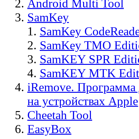
Android Multi Tool
SamKey
SamKey CodeReade
SamKey TMO Editi
SamKEY SPR Editi
SamKEY MTK Edit
iRemove. Программа 
на устройствах Apple
Cheetah Tool
EasyBox