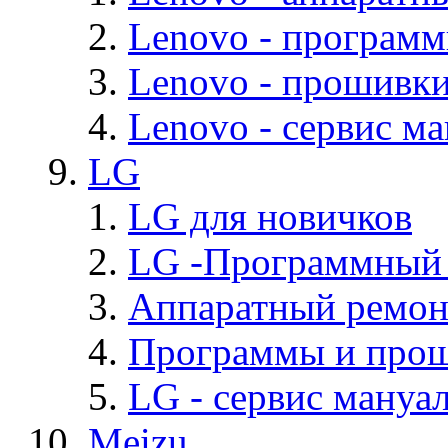
Lenovo - програм
Lenovo - прошивк
Lenovo - cервис ма
LG
LG для новичков
LG -Программный
Аппаратный ремон
Программы и про
LG - cервис мануал
Meizu