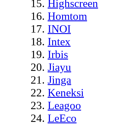
Highscreen
Homtom
INOI
Intex
Irbis
Jiayu
Jinga
Keneksi
Leagoo
LeEco