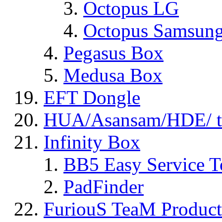
Octopus LG
Octopus Samsun
Pegasus Box
Medusa Box
EFT Dongle
HUA/Asansam/HDE/ t
Infinity Box
BB5 Easy Service T
PadFinder
FuriouS TeaM Product