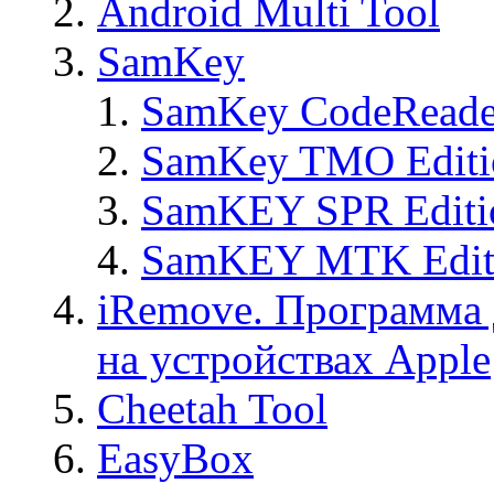
Android Multi Tool
SamKey
SamKey CodeReade
SamKey TMO Editi
SamKEY SPR Editi
SamKEY MTK Edit
iRemove. Программа 
на устройствах Apple
Cheetah Tool
EasyBox