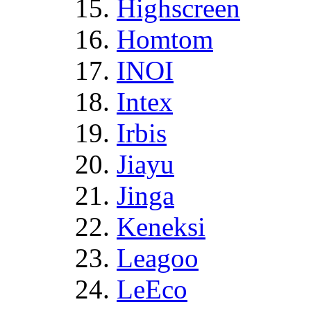
Highscreen
Homtom
INOI
Intex
Irbis
Jiayu
Jinga
Keneksi
Leagoo
LeEco