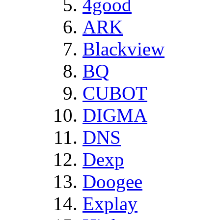
4good
ARK
Blackview
BQ
CUBOT
DIGMA
DNS
Dexp
Doogee
Explay