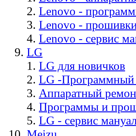
Lenovo - програм
Lenovo - прошивк
Lenovo - cервис ма
LG
LG для новичков
LG -Программный
Аппаратный ремон
Программы и про
LG - cервис мануал
Meizu