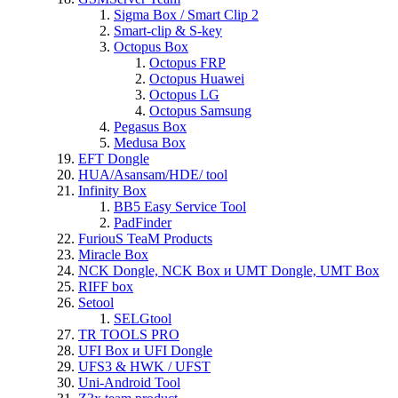
Sigma Box / Smart Clip 2
Smart-clip & S-key
Octopus Box
Octopus FRP
Octopus Huawei
Octopus LG
Octopus Samsung
Pegasus Box
Medusa Box
EFT Dongle
HUA/Asansam/HDE/ tool
Infinity Box
BB5 Easy Service Tool
PadFinder
FuriouS TeaM Products
Miracle Box
NCK Dongle, NCK Box и UMT Dongle, UMT Box
RIFF box
Setool
SELGtool
TR TOOLS PRO
UFI Box и UFI Dongle
UFS3 & HWK / UFST
Uni-Android Tool