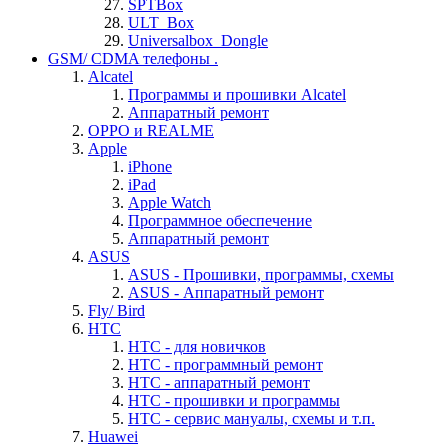
SPTBox
ULT_Box
Universalbox_Dongle
GSM/ CDMA телефоны .
Alcatel
Программы и прошивки Alcatel
Аппаратный ремонт
OPPO и REALME
Apple
iPhone
iPad
Apple Watch
Программное обеспечение
Аппаратный ремонт
ASUS
ASUS - Прошивки, программы, схемы
ASUS - Аппаратный ремонт
Fly/ Bird
HTC
HTC - для новичков
HTC - программный ремонт
HTC - аппаратный ремонт
HTC - прошивки и программы
HTC - cервис мануалы, схемы и т.п.
Huawei