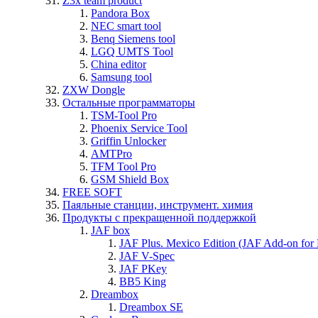
Z3x team product
Pandora Box
NEC smart tool
Benq Siemens tool
LGQ UMTS Tool
China editor
Samsung tool
ZXW Dongle
Остальные программаторы
TSM-Tool Pro
Phoenix Service Tool
Griffin Unlocker
AMTPro
TFM Tool Pro
GSM Shield Box
FREE SOFT
Паяльные станции, инструмент. химия
Продукты с прекращенной поддержкой
JAF box
JAF Plus. Mexico Edition (JAF Add-on for
JAF V-Spec
JAF PKey
BB5 King
Dreambox
Dreambox SE