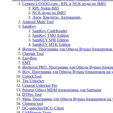
Сервер UO5OQ.com - RPL и NCK коды по IMEI
RPL Nokia BB5
NCK коды по IMEI
Логи, Кредиты, Активации.
Android Multi Tool
SamKey
SamKey CodeReader
SamKey TMO Edition
SamKEY SPR Edition
SamKEY MTK Edition
iRemove. Программа для Обхода Bypass блокировок 
Cheetah Tool
EasyBox
EMT
iRemoval PRO. Программа для Обхода Bypass блоки
iKey. Программа для Обхода Bypass блокировок на 
UnlockTool
Tira Unlocker
General Unlocker Pro
Perseus Обход MDM блокировки для Samsung
DTPro Tool
Mina. Программа для Обхода Bypass блокировок на 
Chimera tool
DC-unlocker/HCU-Client
GSMServer Team