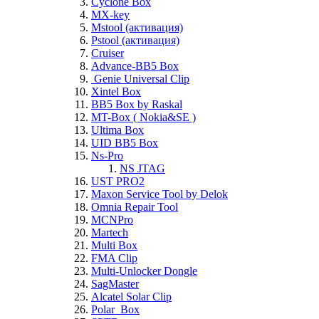
Cyclone Box
MX-key
Mstool (активация)
Pstool (активация)
Cruiser
Advance-BB5 Box
Genie Universal Clip
Xintel Box
BB5 Box by Raskal
MT-Box ( Nokia&SE )
Ultima Box
UID BB5 Box
Ns-Pro
NS JTAG
UST PRO2
Maxon Service Tool by Delok
Omnia Repair Tool
MCNPro
Martech
Multi Box
FMA Clip
Multi-Unlocker Dongle
SagMaster
Alcatel Solar Clip
Polar_Box