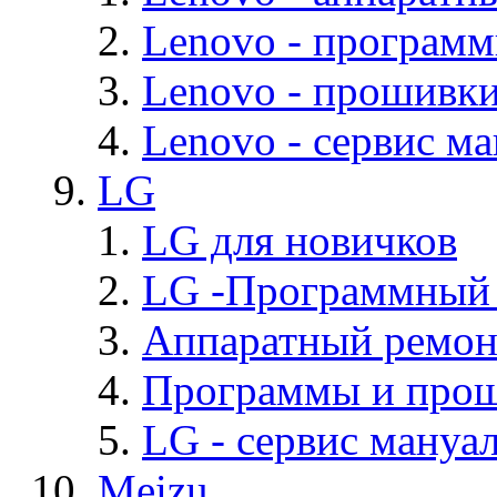
Lenovo - програм
Lenovo - прошивк
Lenovo - cервис ма
LG
LG для новичков
LG -Программный
Аппаратный ремон
Программы и про
LG - cервис мануал
Meizu