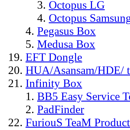
Octopus LG
Octopus Samsun
Pegasus Box
Medusa Box
EFT Dongle
HUA/Asansam/HDE/ t
Infinity Box
BB5 Easy Service T
PadFinder
FuriouS TeaM Product