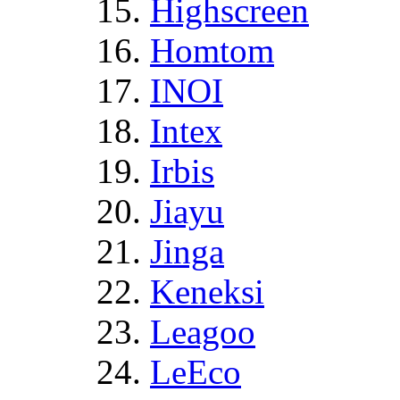
Highscreen
Homtom
INOI
Intex
Irbis
Jiayu
Jinga
Keneksi
Leagoo
LeEco