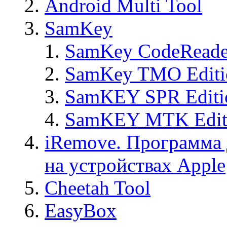
Android Multi Tool
SamKey
SamKey CodeReade
SamKey TMO Editi
SamKEY SPR Editi
SamKEY MTK Edit
iRemove. Программа 
на устройствах Apple
Cheetah Tool
EasyBox