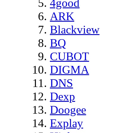
4good
ARK
Blackview
BQ
CUBOT
DIGMA
DNS
Dexp
Doogee
Explay