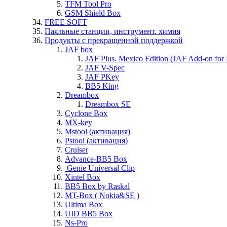
TFM Tool Pro
GSM Shield Box
FREE SOFT
Паяльные станции, инструмент. химия
Продукты с прекращенной поддержкой
JAF box
JAF Plus. Mexico Edition (JAF Add-on for
JAF V-Spec
JAF PKey
BB5 King
Dreambox
Dreambox SE
Cyclone Box
MX-key
Mstool (активация)
Pstool (активация)
Cruiser
Advance-BB5 Box
Genie Universal Clip
Xintel Box
BB5 Box by Raskal
MT-Box ( Nokia&SE )
Ultima Box
UID BB5 Box
Ns-Pro