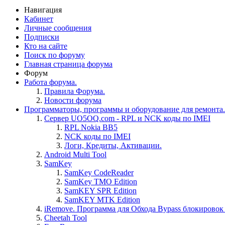
Навигация
Кабинет
Личные сообщения
Подписки
Кто на сайте
Поиск по форуму
Главная страница форума
Форум
Работа форума.
Правила Форума.
Новости форума
Программаторы, программы и оборудование для ремонта.
Сервер UO5OQ.com - RPL и NCK коды по IMEI
RPL Nokia BB5
NCK коды по IMEI
Логи, Кредиты, Активации.
Android Multi Tool
SamKey
SamKey CodeReader
SamKey TMO Edition
SamKEY SPR Edition
SamKEY MTK Edition
iRemove. Программа для Обхода Bypass блокировок 
Cheetah Tool