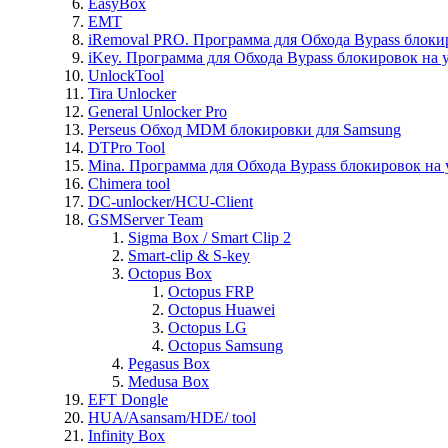
EasyBox
EMT
iRemoval PRO. Программа для Обхода Bypass блоки
iKey. Программа для Обхода Bypass блокировок на 
UnlockTool
Tira Unlocker
General Unlocker Pro
Perseus Обход MDM блокировки для Samsung
DTPro Tool
Mina. Программа для Обхода Bypass блокировок на 
Chimera tool
DC-unlocker/HCU-Client
GSMServer Team
Sigma Box / Smart Clip 2
Smart-clip & S-key
Octopus Box
Octopus FRP
Octopus Huawei
Octopus LG
Octopus Samsung
Pegasus Box
Medusa Box
EFT Dongle
HUA/Asansam/HDE/ tool
Infinity Box