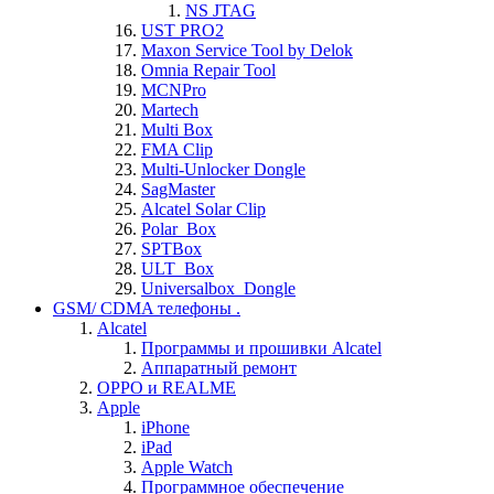
NS JTAG
UST PRO2
Maxon Service Tool by Delok
Omnia Repair Tool
MCNPro
Martech
Multi Box
FMA Clip
Multi-Unlocker Dongle
SagMaster
Alcatel Solar Clip
Polar_Box
SPTBox
ULT_Box
Universalbox_Dongle
GSM/ CDMA телефоны .
Alcatel
Программы и прошивки Alcatel
Аппаратный ремонт
OPPO и REALME
Apple
iPhone
iPad
Apple Watch
Программное обеспечение