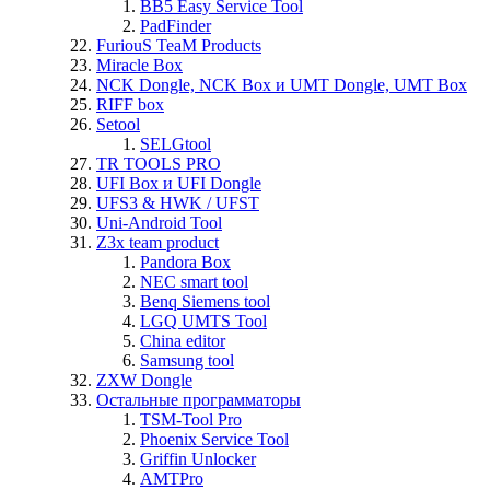
BB5 Easy Service Tool
PadFinder
FuriouS TeaM Products
Miracle Box
NCK Dongle, NCK Box и UMT Dongle, UMT Box
RIFF box
Setool
SELGtool
TR TOOLS PRO
UFI Box и UFI Dongle
UFS3 & HWK / UFST
Uni-Android Tool
Z3x team product
Pandora Box
NEC smart tool
Benq Siemens tool
LGQ UMTS Tool
China editor
Samsung tool
ZXW Dongle
Остальные программаторы
TSM-Tool Pro
Phoenix Service Tool
Griffin Unlocker
AMTPro