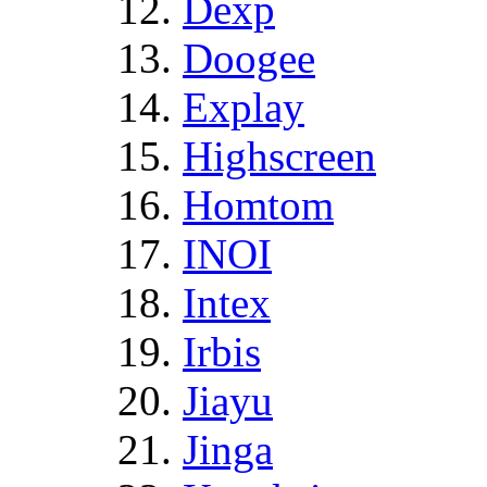
Dexp
Doogee
Explay
Highscreen
Homtom
INOI
Intex
Irbis
Jiayu
Jinga