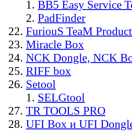
BB5 Easy Service T
PadFinder
FuriouS TeaM Product
Miracle Box
NCK Dongle, NCK B
RIFF box
Setool
SELGtool
TR TOOLS PRO
UFI Box и UFI Dongl