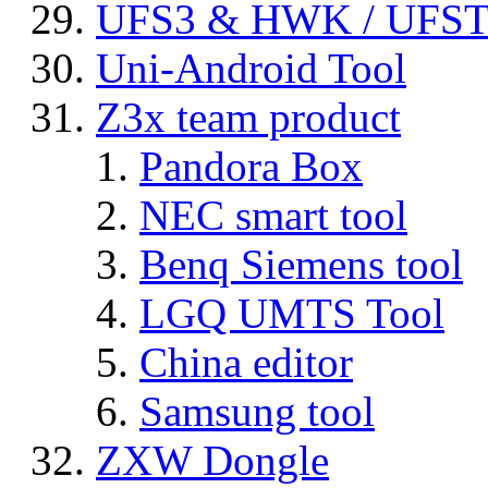
UFS3 & HWK / UFS
Uni-Android Tool
Z3x team product
Pandora Box
NEC smart tool
Benq Siemens tool
LGQ UMTS Tool
China editor
Samsung tool
ZXW Dongle