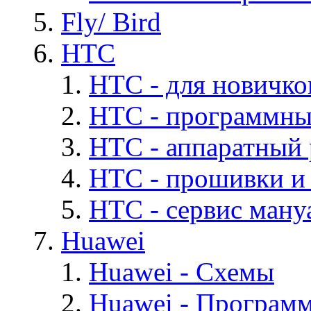
Fly/ Bird
HTC
HTC - для новичко
HTC - программны
HTC - аппаратный
HTC - прошивки и
HTC - cервис мануа
Huawei
Huawei - Cхемы
Huawei - Програм