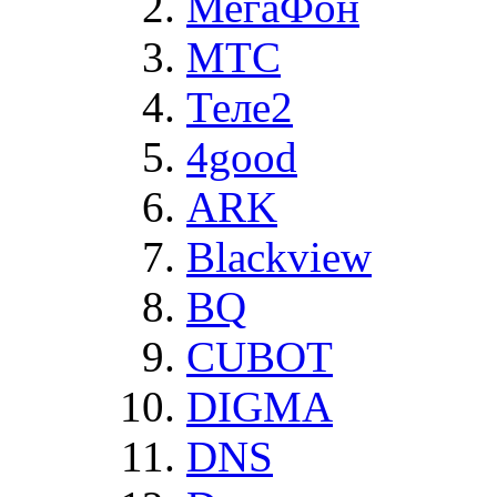
МегаФон
MTC
Теле2
4good
ARK
Blackview
BQ
CUBOT
DIGMA
DNS