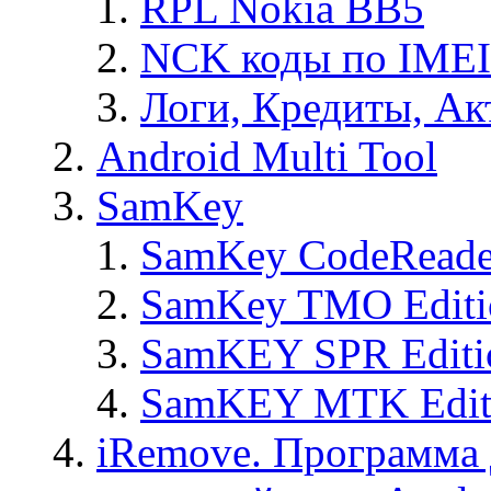
RPL Nokia BB5
NCK коды по IMEI
Логи, Кредиты, Ак
Android Multi Tool
SamKey
SamKey CodeReade
SamKey TMO Editi
SamKEY SPR Editi
SamKEY MTK Edit
iRemove. Программа 