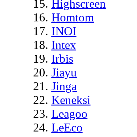
Highscreen
Homtom
INOI
Intex
Irbis
Jiayu
Jinga
Keneksi
Leagoo
LeEco