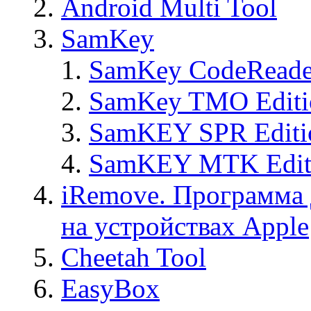
Android Multi Tool
SamKey
SamKey CodeReade
SamKey TMO Editi
SamKEY SPR Editi
SamKEY MTK Edit
iRemove. Программа 
на устройствах Apple
Cheetah Tool
EasyBox