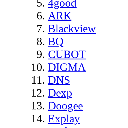
4good
ARK
Blackview
BQ
CUBOT
DIGMA
DNS
Dexp
Doogee
Explay