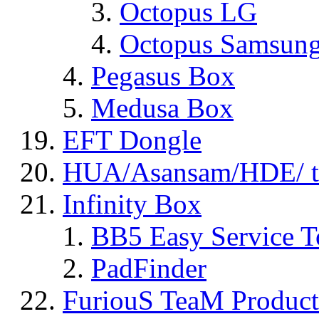
Octopus LG
Octopus Samsun
Pegasus Box
Medusa Box
EFT Dongle
HUA/Asansam/HDE/ t
Infinity Box
BB5 Easy Service T
PadFinder
FuriouS TeaM Product