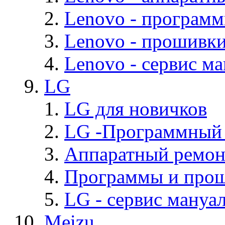
Lenovo - програм
Lenovo - прошивк
Lenovo - cервис ма
LG
LG для новичков
LG -Программный
Аппаратный ремон
Программы и про
LG - cервис мануал
Meizu