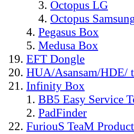
Octopus LG
Octopus Samsun
Pegasus Box
Medusa Box
EFT Dongle
HUA/Asansam/HDE/ t
Infinity Box
BB5 Easy Service T
PadFinder
FuriouS TeaM Product