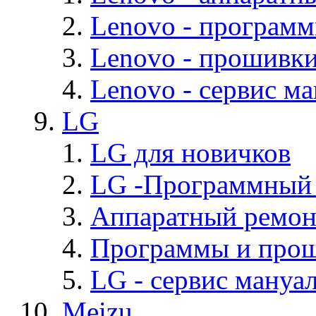
Lenovo - програм
Lenovo - прошивк
Lenovo - cервис ма
LG
LG для новичков
LG -Программный
Аппаратный ремон
Программы и про
LG - cервис мануал
Meizu