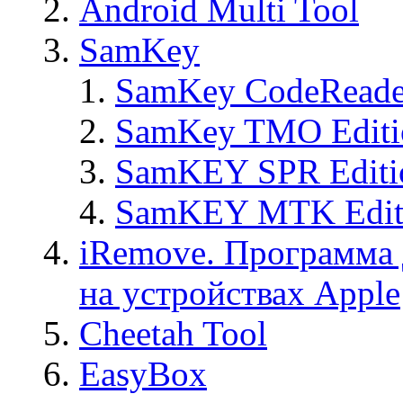
Android Multi Tool
SamKey
SamKey CodeReade
SamKey TMO Editi
SamKEY SPR Editi
SamKEY MTK Edit
iRemove. Программа 
на устройствах Apple
Cheetah Tool
EasyBox