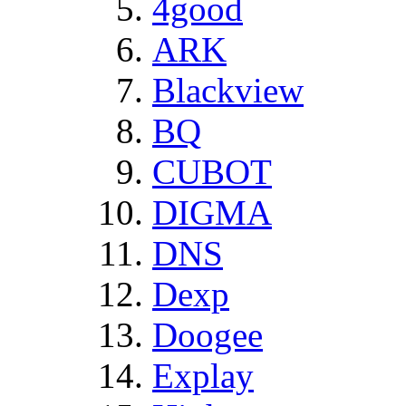
4good
ARK
Blackview
BQ
CUBOT
DIGMA
DNS
Dexp
Doogee
Explay