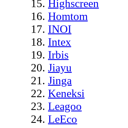
Highscreen
Homtom
INOI
Intex
Irbis
Jiayu
Jinga
Keneksi
Leagoo
LeEco