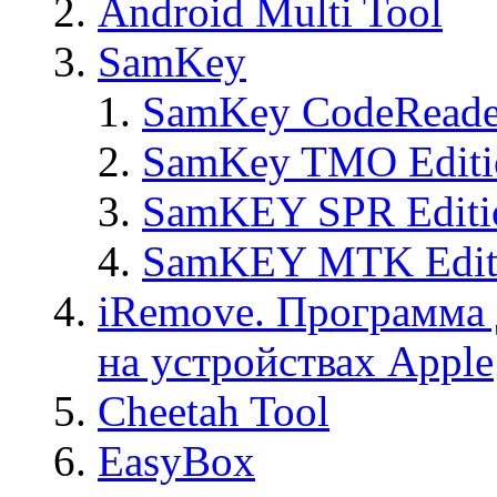
Android Multi Tool
SamKey
SamKey CodeReade
SamKey TMO Editi
SamKEY SPR Editi
SamKEY MTK Edit
iRemove. Программа 
на устройствах Apple
Cheetah Tool
EasyBox