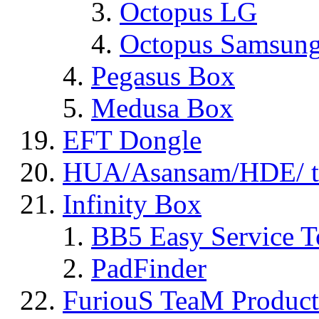
Octopus LG
Octopus Samsun
Pegasus Box
Medusa Box
EFT Dongle
HUA/Asansam/HDE/ t
Infinity Box
BB5 Easy Service T
PadFinder
FuriouS TeaM Product