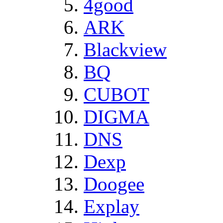
4good
ARK
Blackview
BQ
CUBOT
DIGMA
DNS
Dexp
Doogee
Explay