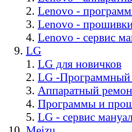
Lenovo - програм
Lenovo - прошивк
Lenovo - cервис ма
LG
LG для новичков
LG -Программный
Аппаратный ремон
Программы и про
LG - cервис мануал
Meizu