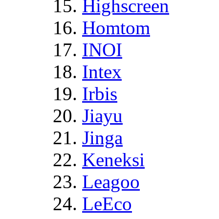
Highscreen
Homtom
INOI
Intex
Irbis
Jiayu
Jinga
Keneksi
Leagoo
LeEco