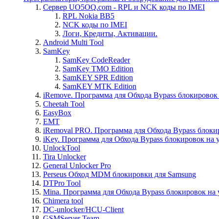
Сервер UO5OQ.com - RPL и NCK коды по IMEI
RPL Nokia BB5
NCK коды по IMEI
Логи, Кредиты, Активации.
Android Multi Tool
SamKey
SamKey CodeReader
SamKey TMO Edition
SamKEY SPR Edition
SamKEY MTK Edition
iRemove. Программа для Обхода Bypass блокировок 
Cheetah Tool
EasyBox
EMT
iRemoval PRO. Программа для Обхода Bypass блоки
iKey. Программа для Обхода Bypass блокировок на 
UnlockTool
Tira Unlocker
General Unlocker Pro
Perseus Обход MDM блокировки для Samsung
DTPro Tool
Mina. Программа для Обхода Bypass блокировок на 
Chimera tool
DC-unlocker/HCU-Client
GSMServer Team