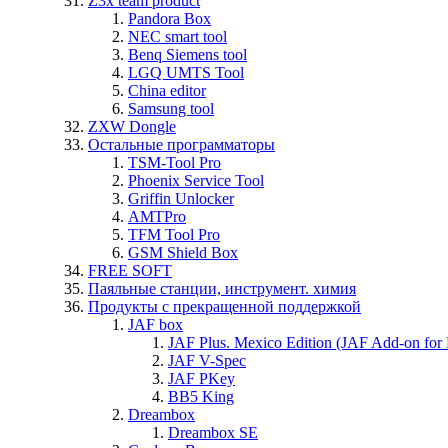
Z3x team product
Pandora Box
NEC smart tool
Benq Siemens tool
LGQ UMTS Tool
China editor
Samsung tool
ZXW Dongle
Остальные программаторы
TSM-Tool Pro
Phoenix Service Tool
Griffin Unlocker
AMTPro
TFM Tool Pro
GSM Shield Box
FREE SOFT
Паяльные станции, инструмент. химия
Продукты с прекращенной поддержкой
JAF box
JAF Plus. Mexico Edition (JAF Add-on for
JAF V-Spec
JAF PKey
BB5 King
Dreambox
Dreambox SE