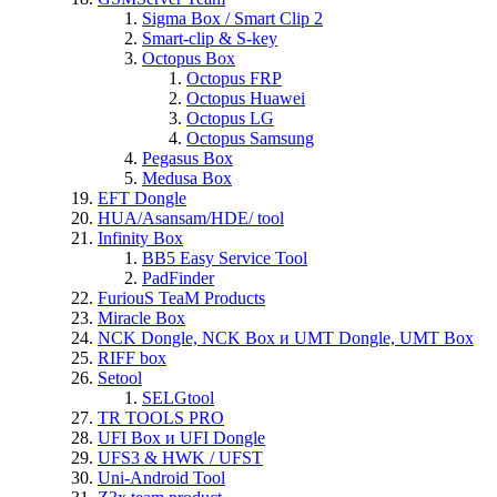
Sigma Box / Smart Clip 2
Smart-clip & S-key
Octopus Box
Octopus FRP
Octopus Huawei
Octopus LG
Octopus Samsung
Pegasus Box
Medusa Box
EFT Dongle
HUA/Asansam/HDE/ tool
Infinity Box
BB5 Easy Service Tool
PadFinder
FuriouS TeaM Products
Miracle Box
NCK Dongle, NCK Box и UMT Dongle, UMT Box
RIFF box
Setool
SELGtool
TR TOOLS PRO
UFI Box и UFI Dongle
UFS3 & HWK / UFST
Uni-Android Tool