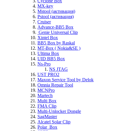
Cyclone Box
MX-key
Mstool (активация)
Pstool (активация)
Cruiser
Advance-BB5 Box
Genie Universal Clip
Xintel Box
BB5 Box by Raskal
MT-Box ( Nokia&SE )
Ultima Box
UID BB5 Box
Ns-Pro
NS JTAG
UST PRO2
Maxon Service Tool by Delok
Omnia Repair Tool
MCNPro
Martech
Multi Box
FMA Clip
Multi-Unlocker Dongle
SagMaster
Alcatel Solar Clip
Polar_Box