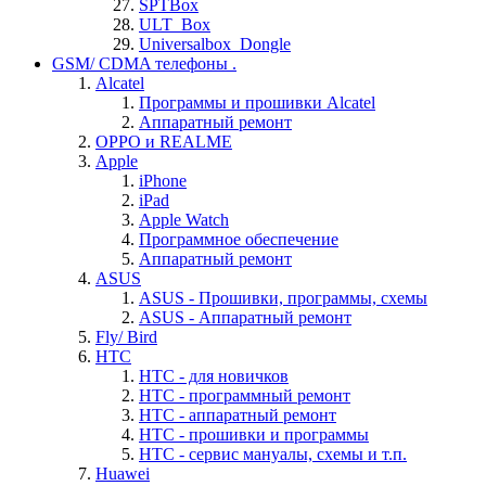
SPTBox
ULT_Box
Universalbox_Dongle
GSM/ CDMA телефоны .
Alcatel
Программы и прошивки Alcatel
Аппаратный ремонт
OPPO и REALME
Apple
iPhone
iPad
Apple Watch
Программное обеспечение
Аппаратный ремонт
ASUS
ASUS - Прошивки, программы, схемы
ASUS - Аппаратный ремонт
Fly/ Bird
HTC
HTC - для новичков
HTC - программный ремонт
HTC - аппаратный ремонт
HTC - прошивки и программы
HTC - cервис мануалы, схемы и т.п.
Huawei