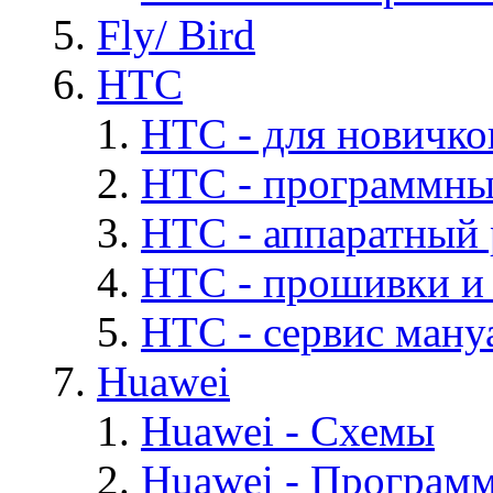
Fly/ Bird
HTC
HTC - для новичко
HTC - программны
HTC - аппаратный
HTC - прошивки и
HTC - cервис мануа
Huawei
Huawei - Cхемы
Huawei - Програм