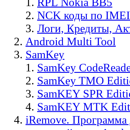
RPL Nokia BB5
NCK коды по IMEI
Логи, Кредиты, Ак
Android Multi Tool
SamKey
SamKey CodeReade
SamKey TMO Editi
SamKEY SPR Editi
SamKEY MTK Edit
iRemove. Программа 