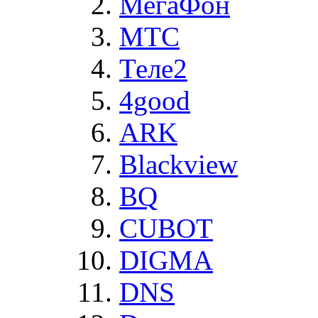
МегаФон
MTC
Теле2
4good
ARK
Blackview
BQ
CUBOT
DIGMA
DNS