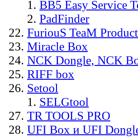
BB5 Easy Service T
PadFinder
FuriouS TeaM Product
Miracle Box
NCK Dongle, NCK B
RIFF box
Setool
SELGtool
TR TOOLS PRO
UFI Box и UFI Dongl