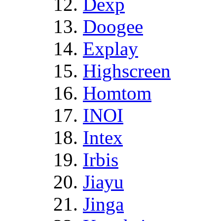
Dexp
Doogee
Explay
Highscreen
Homtom
INOI
Intex
Irbis
Jiayu
Jinga