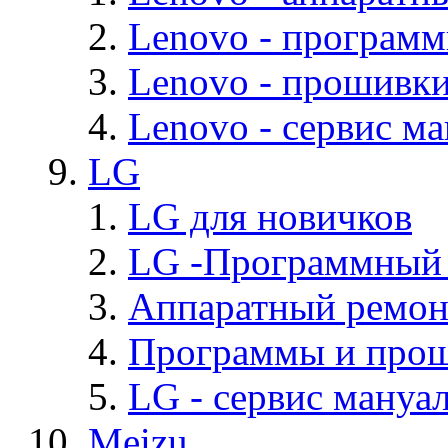
Lenovo - програм
Lenovo - прошивк
Lenovo - cервис ма
LG
LG для новичков
LG -Программный
Аппаратный ремон
Программы и про
LG - cервис мануал
Meizu