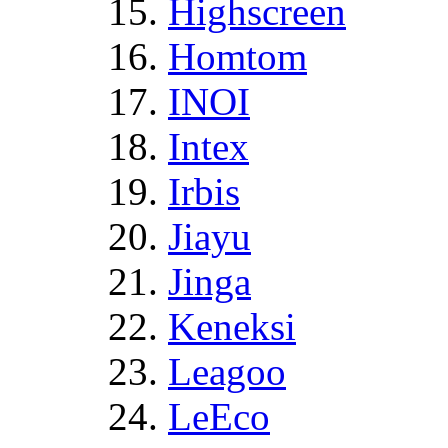
Highscreen
Homtom
INOI
Intex
Irbis
Jiayu
Jinga
Keneksi
Leagoo
LeEco