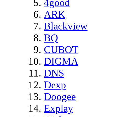
4good
ARK
Blackview
BQ
CUBOT
DIGMA
DNS
Dexp
Doogee
Explay