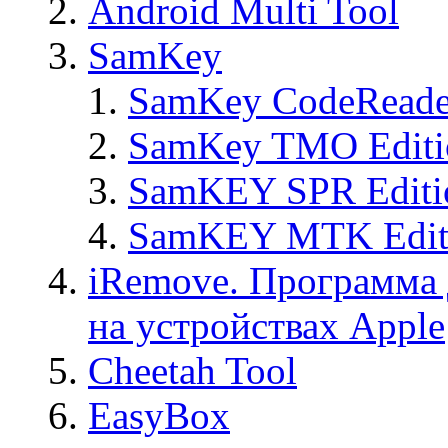
Android Multi Tool
SamKey
SamKey CodeReade
SamKey TMO Editi
SamKEY SPR Editi
SamKEY MTK Edit
iRemove. Программа 
на устройствах Apple
Cheetah Tool
EasyBox