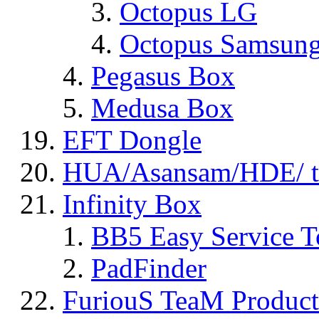
Octopus LG
Octopus Samsun
Pegasus Box
Medusa Box
EFT Dongle
HUA/Asansam/HDE/ t
Infinity Box
BB5 Easy Service T
PadFinder
FuriouS TeaM Product