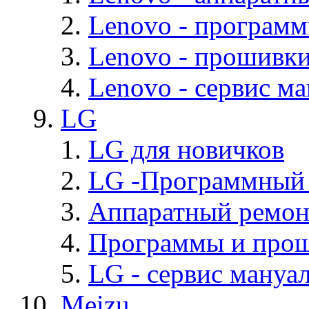
Lenovo - програм
Lenovo - прошивк
Lenovo - cервис ма
LG
LG для новичков
LG -Программный
Аппаратный ремон
Программы и про
LG - cервис мануал
Meizu