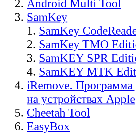
Android Multi Tool
SamKey
SamKey CodeReade
SamKey TMO Editi
SamKEY SPR Editi
SamKEY MTK Edit
iRemove. Программа 
на устройствах Apple
Cheetah Tool
EasyBox