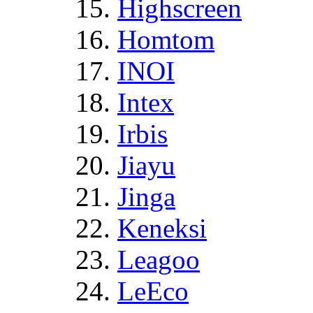
Highscreen
Homtom
INOI
Intex
Irbis
Jiayu
Jinga
Keneksi
Leagoo
LeEco