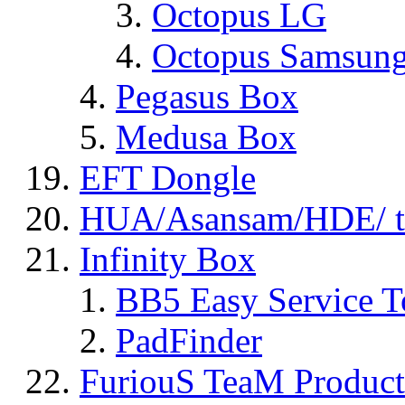
Octopus LG
Octopus Samsun
Pegasus Box
Medusa Box
EFT Dongle
HUA/Asansam/HDE/ t
Infinity Box
BB5 Easy Service T
PadFinder
FuriouS TeaM Product