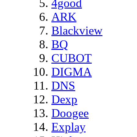
4good
ARK
Blackview
BQ
CUBOT
DIGMA
DNS
Dexp
Doogee
Explay