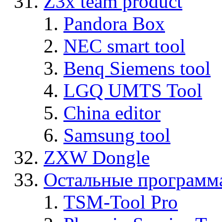
Z3x team product
Pandora Box
NEC smart tool
Benq Siemens tool
LGQ UMTS Tool
China editor
Samsung tool
ZXW Dongle
Остальные программ
TSM-Tool Pro