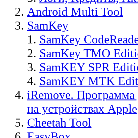
Android Multi Tool
SamKey
SamKey CodeReade
SamKey TMO Editi
SamKEY SPR Editi
SamKEY MTK Edit
iRemove. Программа 
на устройствах Apple
Cheetah Tool
EasyBox