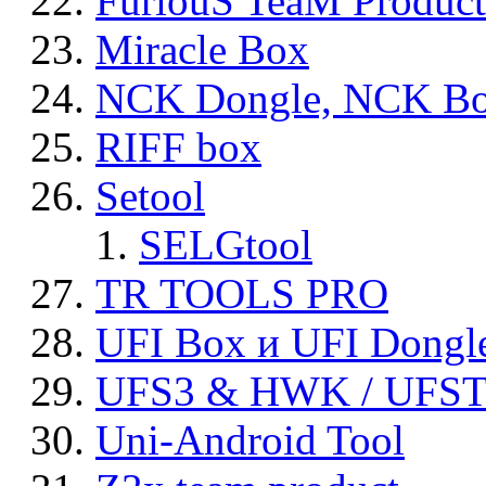
FuriouS TeaM Product
Miracle Box
NCK Dongle, NCK B
RIFF box
Setool
SELGtool
TR TOOLS PRO
UFI Box и UFI Dongl
UFS3 & HWK / UFS
Uni-Android Tool