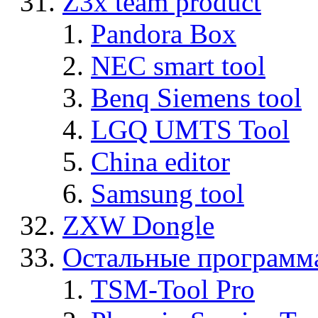
Z3x team product
Pandora Box
NEC smart tool
Benq Siemens tool
LGQ UMTS Tool
China editor
Samsung tool
ZXW Dongle
Остальные программ
TSM-Tool Pro