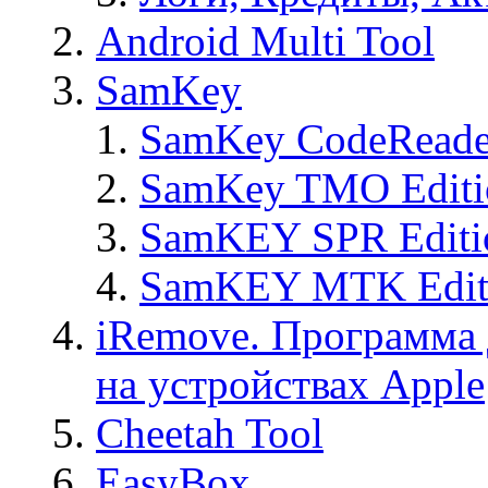
Android Multi Tool
SamKey
SamKey CodeReade
SamKey TMO Editi
SamKEY SPR Editi
SamKEY MTK Edit
iRemove. Программа 
на устройствах Apple
Cheetah Tool
EasyBox