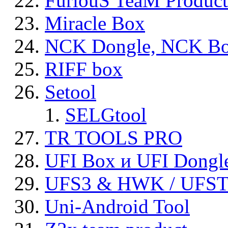
FuriouS TeaM Product
Miracle Box
NCK Dongle, NCK B
RIFF box
Setool
SELGtool
TR TOOLS PRO
UFI Box и UFI Dongl
UFS3 & HWK / UFS
Uni-Android Tool