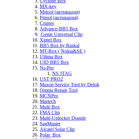
Cyclone Box
MX-key
Mstool (активация)
Pstool (активация)
Cruiser
Advance-BB5 Box
Genie Universal Clip
Xintel Box
BB5 Box by Raskal
MT-Box ( Nokia&SE )
Ultima Box
UID BB5 Box
Ns-Pro
NS JTAG
UST PRO2
Maxon Service Tool by Delok
Omnia Repair Tool
MCNPro
Martech
Multi Box
FMA Clip
Multi-Unlocker Dongle
SagMaster
Alcatel Solar Clip
Polar_Box