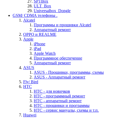
SPTBox
ULT_Box
Universalbox_Dongle
GSM/ CDMA телефоны .
Alcatel
Программы и прошивки Alcatel
Аппаратный ремонт
OPPO и REALME
Apple
iPhone
iPad
Apple Watch
Программное обеспечение
Аппаратный ремонт
ASUS
ASUS - Прошивки, программы, схемы
ASUS - Аппаратный ремонт
Fly/ Bird
HTC
HTC - для новичков
HTC - программный ремонт
HTC - аппаратный ремонт
HTC - прошивки и программы
HTC - cервис мануалы, схемы и т.п.
Huawei