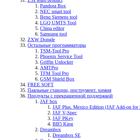
Z3x team product
Pandora Box
NEC smart tool
Benq Siemens tool
LGQ UMTS Tool
China editor
Samsung tool
ZXW Dongle
Остальные программаторы
TSM-Tool Pro
Phoenix Service Tool
Griffin Unlocker
AMTPro
TFM Tool Pro
GSM Shield Box
FREE SOFT
Паяльные станции, инструмент. химия
Продукты с прекращенной поддержкой
JAF box
JAF Plus. Mexico Edition (JAF Add-on for
JAF V-Spec
JAF PKey
BB5 King
Dreambox
Dreambox SE