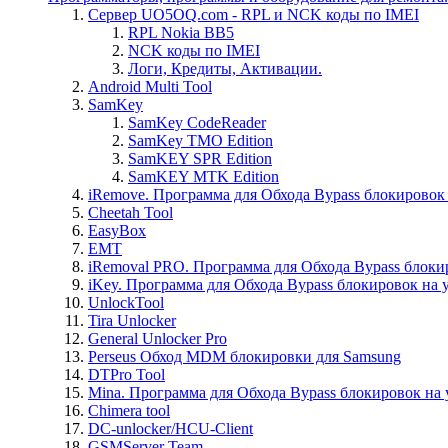
Сервер UO5OQ.com - RPL и NCK коды по IMEI
RPL Nokia BB5
NCK коды по IMEI
Логи, Кредиты, Активации.
Android Multi Tool
SamKey
SamKey CodeReader
SamKey TMO Edition
SamKEY SPR Edition
SamKEY MTK Edition
iRemove. Программа для Обхода Bypass блокировок 
Cheetah Tool
EasyBox
EMT
iRemoval PRO. Программа для Обхода Bypass блоки
iKey. Программа для Обхода Bypass блокировок на 
UnlockTool
Tira Unlocker
General Unlocker Pro
Perseus Обход MDM блокировки для Samsung
DTPro Tool
Mina. Программа для Обхода Bypass блокировок на 
Chimera tool
DC-unlocker/HCU-Client
GSMServer Team