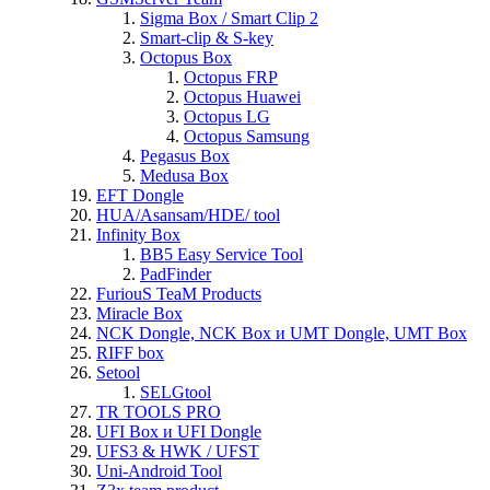
Sigma Box / Smart Clip 2
Smart-clip & S-key
Octopus Box
Octopus FRP
Octopus Huawei
Octopus LG
Octopus Samsung
Pegasus Box
Medusa Box
EFT Dongle
HUA/Asansam/HDE/ tool
Infinity Box
BB5 Easy Service Tool
PadFinder
FuriouS TeaM Products
Miracle Box
NCK Dongle, NCK Box и UMT Dongle, UMT Box
RIFF box
Setool
SELGtool
TR TOOLS PRO
UFI Box и UFI Dongle
UFS3 & HWK / UFST
Uni-Android Tool