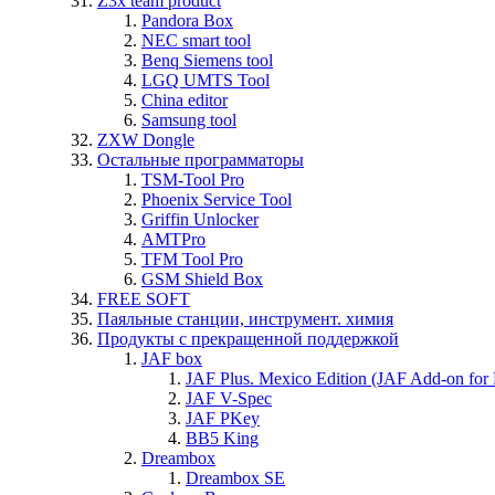
Z3x team product
Pandora Box
NEC smart tool
Benq Siemens tool
LGQ UMTS Tool
China editor
Samsung tool
ZXW Dongle
Остальные программаторы
TSM-Tool Pro
Phoenix Service Tool
Griffin Unlocker
AMTPro
TFM Tool Pro
GSM Shield Box
FREE SOFT
Паяльные станции, инструмент. химия
Продукты с прекращенной поддержкой
JAF box
JAF Plus. Mexico Edition (JAF Add-on for
JAF V-Spec
JAF PKey
BB5 King
Dreambox
Dreambox SE