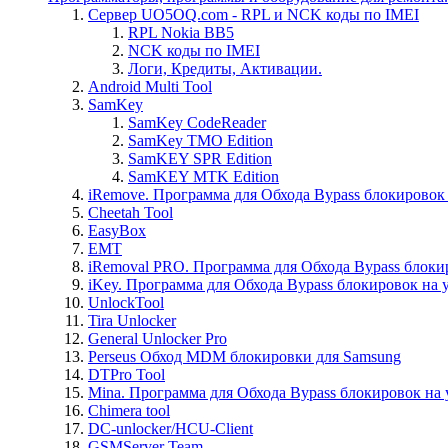
Сервер UO5OQ.com - RPL и NCK коды по IMEI
RPL Nokia BB5
NCK коды по IMEI
Логи, Кредиты, Активации.
Android Multi Tool
SamKey
SamKey CodeReader
SamKey TMO Edition
SamKEY SPR Edition
SamKEY MTK Edition
iRemove. Программа для Обхода Bypass блокировок 
Cheetah Tool
EasyBox
EMT
iRemoval PRO. Программа для Обхода Bypass блоки
iKey. Программа для Обхода Bypass блокировок на 
UnlockTool
Tira Unlocker
General Unlocker Pro
Perseus Обход MDM блокировки для Samsung
DTPro Tool
Mina. Программа для Обхода Bypass блокировок на 
Chimera tool
DC-unlocker/HCU-Client
GSMServer Team