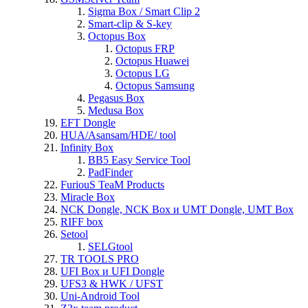
Sigma Box / Smart Clip 2
Smart-clip & S-key
Octopus Box
Octopus FRP
Octopus Huawei
Octopus LG
Octopus Samsung
Pegasus Box
Medusa Box
EFT Dongle
HUA/Asansam/HDE/ tool
Infinity Box
BB5 Easy Service Tool
PadFinder
FuriouS TeaM Products
Miracle Box
NCK Dongle, NCK Box и UMT Dongle, UMT Box
RIFF box
Setool
SELGtool
TR TOOLS PRO
UFI Box и UFI Dongle
UFS3 & HWK / UFST
Uni-Android Tool