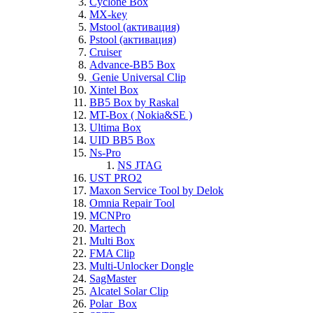
Cyclone Box
MX-key
Mstool (активация)
Pstool (активация)
Cruiser
Advance-BB5 Box
Genie Universal Clip
Xintel Box
BB5 Box by Raskal
MT-Box ( Nokia&SE )
Ultima Box
UID BB5 Box
Ns-Pro
NS JTAG
UST PRO2
Maxon Service Tool by Delok
Omnia Repair Tool
MCNPro
Martech
Multi Box
FMA Clip
Multi-Unlocker Dongle
SagMaster
Alcatel Solar Clip
Polar_Box