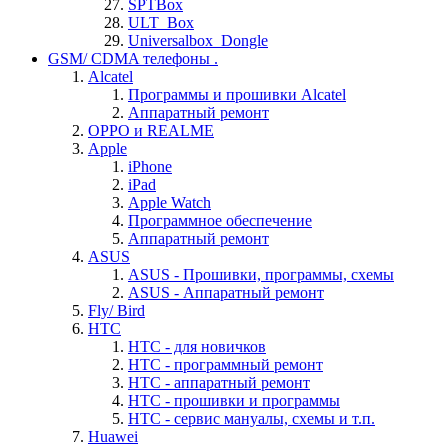
SPTBox
ULT_Box
Universalbox_Dongle
GSM/ CDMA телефоны .
Alcatel
Программы и прошивки Alcatel
Аппаратный ремонт
OPPO и REALME
Apple
iPhone
iPad
Apple Watch
Программное обеспечение
Аппаратный ремонт
ASUS
ASUS - Прошивки, программы, схемы
ASUS - Аппаратный ремонт
Fly/ Bird
HTC
HTC - для новичков
HTC - программный ремонт
HTC - аппаратный ремонт
HTC - прошивки и программы
HTC - cервис мануалы, схемы и т.п.
Huawei