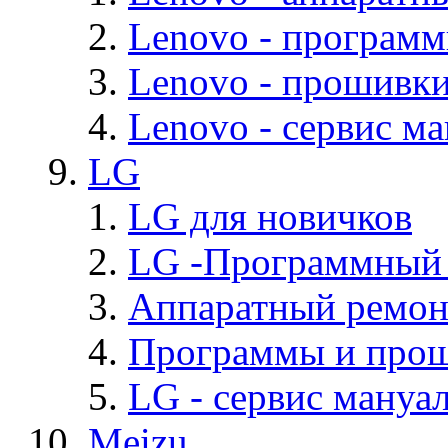
Lenovo - програм
Lenovo - прошивк
Lenovo - cервис ма
LG
LG для новичков
LG -Программный
Аппаратный ремон
Программы и про
LG - cервис мануал
Meizu