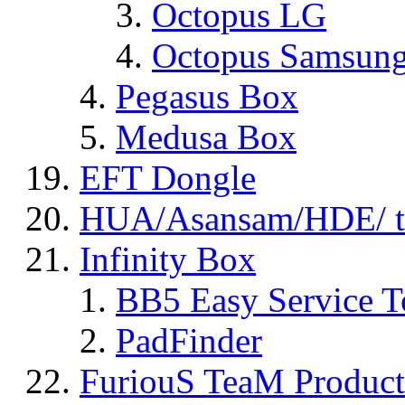
Octopus LG
Octopus Samsun
Pegasus Box
Medusa Box
EFT Dongle
HUA/Asansam/HDE/ t
Infinity Box
BB5 Easy Service T
PadFinder
FuriouS TeaM Product