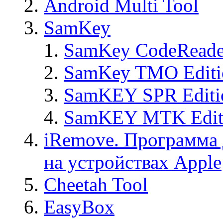
Android Multi Tool
SamKey
SamKey CodeReade
SamKey TMO Editi
SamKEY SPR Editi
SamKEY MTK Edit
iRemove. Программа 
на устройствах Apple
Cheetah Tool
EasyBox