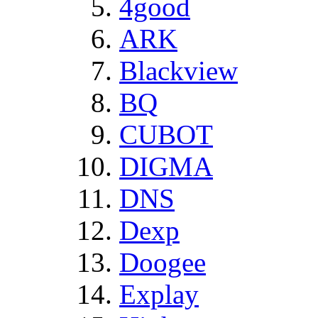
4good
ARK
Blackview
BQ
CUBOT
DIGMA
DNS
Dexp
Doogee
Explay