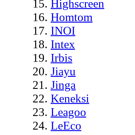
Highscreen
Homtom
INOI
Intex
Irbis
Jiayu
Jinga
Keneksi
Leagoo
LeEco