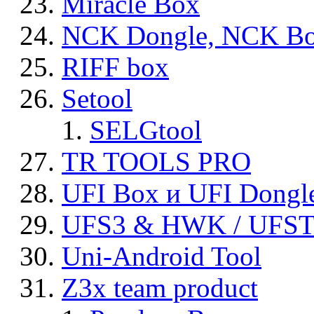
Miracle Box
NCK Dongle, NCK B
RIFF box
Setool
SELGtool
TR TOOLS PRO
UFI Box и UFI Dongl
UFS3 & HWK / UFS
Uni-Android Tool
Z3x team product