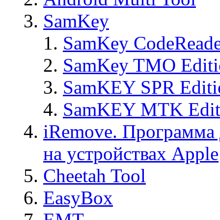
SamKey
SamKey CodeReade
SamKey TMO Editi
SamKEY SPR Editi
SamKEY MTK Edit
iRemove. Программа 
на устройствах Apple
Cheetah Tool
EasyBox
EMT