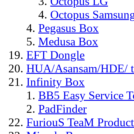
Octopus LG
Octopus Samsun
Pegasus Box
Medusa Box
EFT Dongle
HUA/Asansam/HDE/ t
Infinity Box
BB5 Easy Service T
PadFinder
FuriouS TeaM Product