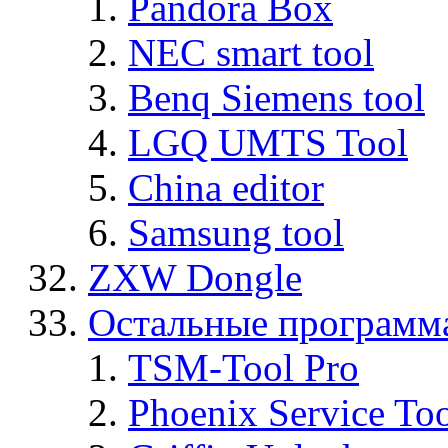
Pandora Box
NEC smart tool
Benq Siemens tool
LGQ UMTS Tool
China editor
Samsung tool
ZXW Dongle
Остальные программ
TSM-Tool Pro
Phoenix Service To