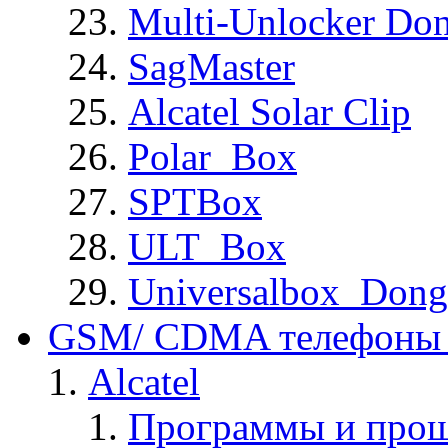
Multi-Unlocker Don
SagMaster
Alcatel Solar Clip
Polar_Box
SPTBox
ULT_Box
Universalbox_Dong
GSM/ CDMA телефоны 
Alcatel
Программы и прош