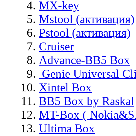
MX-key
Mstool (активация)
Pstool (активация)
Cruiser
Advance-BB5 Box
Genie Universal Cl
Xintel Box
BB5 Box by Raskal
MT-Box ( Nokia&S
Ultima Box