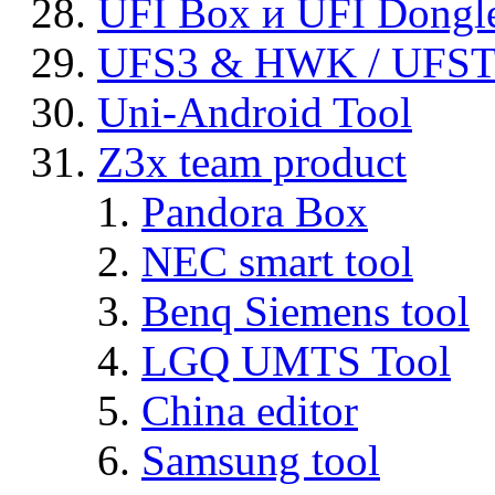
UFI Box и UFI Dongl
UFS3 & HWK / UFS
Uni-Android Tool
Z3x team product
Pandora Box
NEC smart tool
Benq Siemens tool
LGQ UMTS Tool
China editor
Samsung tool