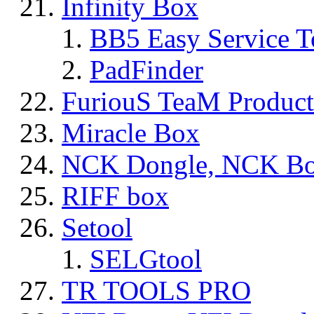
Infinity Box
BB5 Easy Service T
PadFinder
FuriouS TeaM Product
Miracle Box
NCK Dongle, NCK B
RIFF box
Setool
SELGtool
TR TOOLS PRO