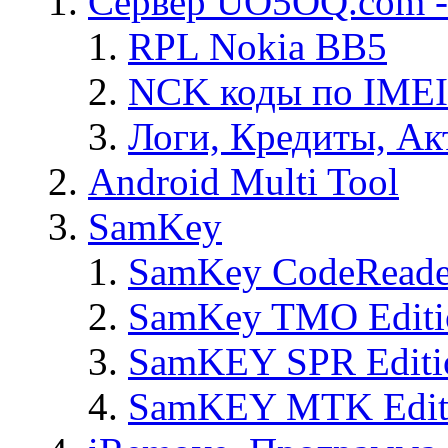
Сервер UO5OQ.com -
RPL Nokia BB5
NCK коды по IMEI
Логи, Кредиты, Ак
Android Multi Tool
SamKey
SamKey CodeReade
SamKey TMO Editi
SamKEY SPR Editi
SamKEY MTK Edit