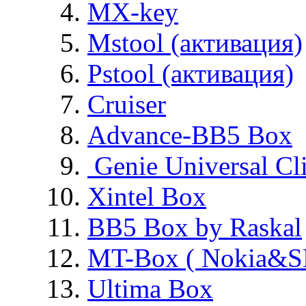
MX-key
Mstool (активация)
Pstool (активация)
Cruiser
Advance-BB5 Box
Genie Universal Cl
Xintel Box
BB5 Box by Raskal
MT-Box ( Nokia&S
Ultima Box