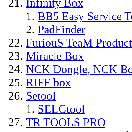
Infinity Box
BB5 Easy Service T
PadFinder
FuriouS TeaM Product
Miracle Box
NCK Dongle, NCK B
RIFF box
Setool
SELGtool
TR TOOLS PRO