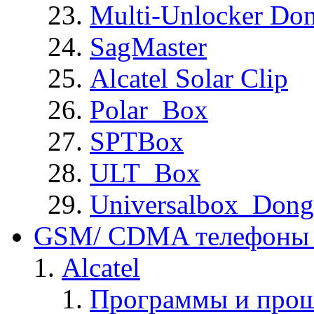
Multi-Unlocker Don
SagMaster
Alcatel Solar Clip
Polar_Box
SPTBox
ULT_Box
Universalbox_Dong
GSM/ CDMA телефоны 
Alcatel
Программы и прош