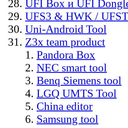
UFI Box и UFI Dongl
UFS3 & HWK / UFS
Uni-Android Tool
Z3x team product
Pandora Box
NEC smart tool
Benq Siemens tool
LGQ UMTS Tool
China editor
Samsung tool