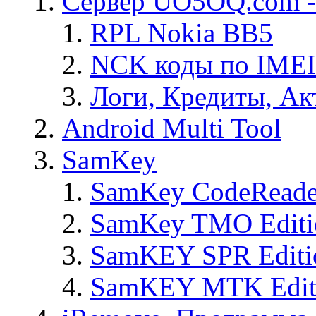
Сервер UO5OQ.com -
RPL Nokia BB5
NCK коды по IMEI
Логи, Кредиты, Ак
Android Multi Tool
SamKey
SamKey CodeReade
SamKey TMO Editi
SamKEY SPR Editi
SamKEY MTK Edit