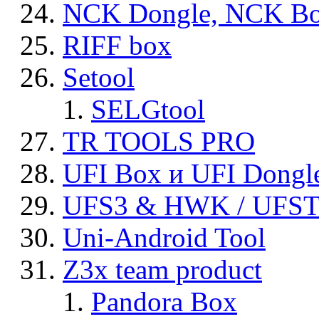
NCK Dongle, NCK B
RIFF box
Setool
SELGtool
TR TOOLS PRO
UFI Box и UFI Dongl
UFS3 & HWK / UFS
Uni-Android Tool
Z3x team product
Pandora Box