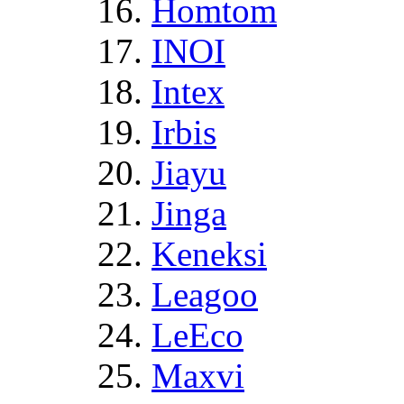
Homtom
INOI
Intex
Irbis
Jiayu
Jinga
Keneksi
Leagoo
LeEco
Maxvi