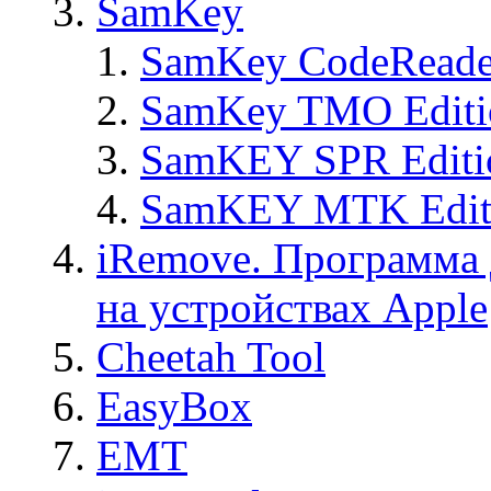
SamKey
SamKey CodeReade
SamKey TMO Editi
SamKEY SPR Editi
SamKEY MTK Edit
iRemove. Программа 
на устройствах Apple
Cheetah Tool
EasyBox
EMT