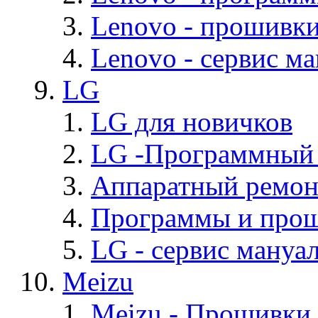
Lenovo - прошивк
Lenovo - cервис ма
LG
LG для новичков
LG -Программный
Аппаратный ремон
Программы и про
LG - cервис мануал
Meizu
Meizu - Прошивки