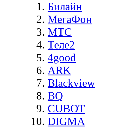
Билайн
МегаФон
MTC
Теле2
4good
ARK
Blackview
BQ
CUBOT
DIGMA