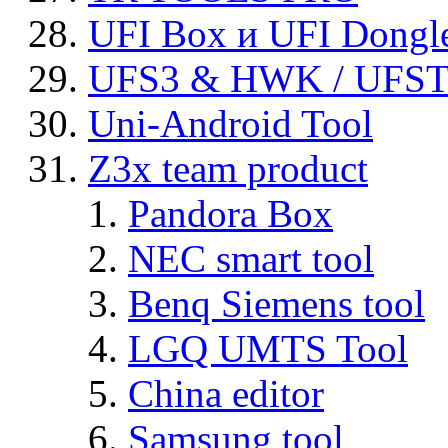
UFI Box и UFI Dongl
UFS3 & HWK / UFS
Uni-Android Tool
Z3x team product
Pandora Box
NEC smart tool
Benq Siemens tool
LGQ UMTS Tool
China editor
Samsung tool