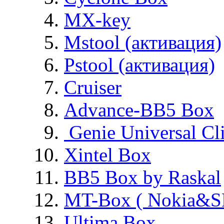
MX-key
Mstool (активация)
Pstool (активация)
Cruiser
Advance-BB5 Box
Genie Universal Cl
Xintel Box
BB5 Box by Raskal
MT-Box ( Nokia&S
Ultima Box