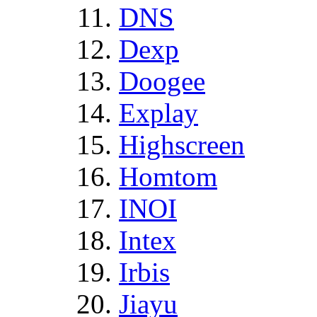
DNS
Dexp
Doogee
Explay
Highscreen
Homtom
INOI
Intex
Irbis
Jiayu