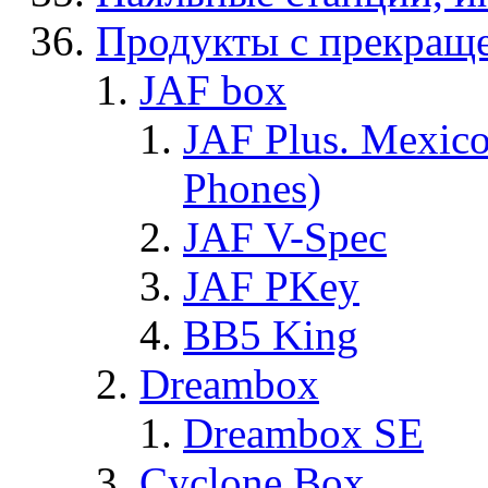
Продукты с прекращ
JAF box
JAF Plus. Mexico
Phones)
JAF V-Spec
JAF PKey
BB5 King
Dreambox
Dreambox SE
Cyclone Box