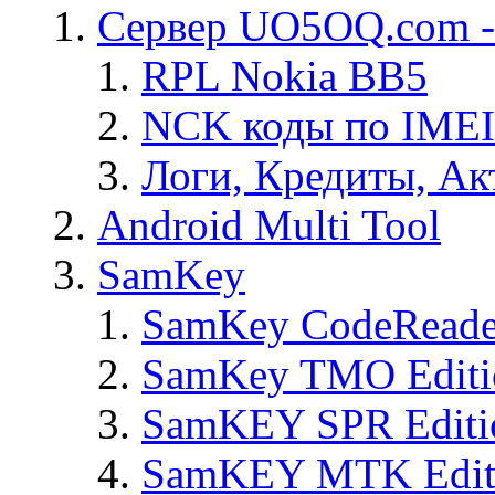
Сервер UO5OQ.com -
RPL Nokia BB5
NCK коды по IMEI
Логи, Кредиты, Ак
Android Multi Tool
SamKey
SamKey CodeReade
SamKey TMO Editi
SamKEY SPR Editi
SamKEY MTK Edit