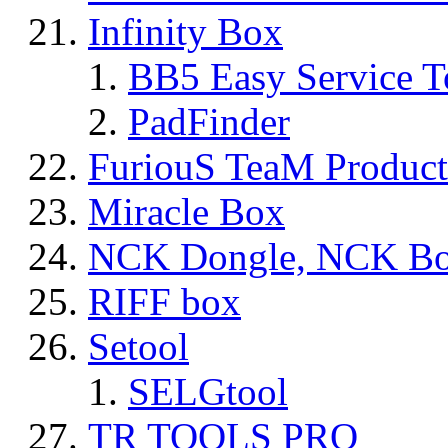
Infinity Box
BB5 Easy Service T
PadFinder
FuriouS TeaM Product
Miracle Box
NCK Dongle, NCK B
RIFF box
Setool
SELGtool
TR TOOLS PRO