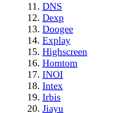
DNS
Dexp
Doogee
Explay
Highscreen
Homtom
INOI
Intex
Irbis
Jiayu