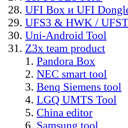
UFI Box и UFI Dongl
UFS3 & HWK / UFS
Uni-Android Tool
Z3x team product
Pandora Box
NEC smart tool
Benq Siemens tool
LGQ UMTS Tool
China editor
Samsung tool