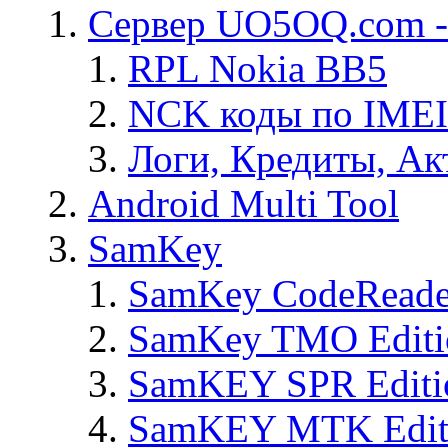
Сервер UO5OQ.com -
RPL Nokia BB5
NCK коды по IMEI
Логи, Кредиты, Ак
Android Multi Tool
SamKey
SamKey CodeReade
SamKey TMO Editi
SamKEY SPR Editi
SamKEY MTK Edit