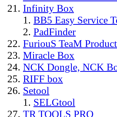
Infinity Box
BB5 Easy Service T
PadFinder
FuriouS TeaM Product
Miracle Box
NCK Dongle, NCK B
RIFF box
Setool
SELGtool
TR TOOLS PRO