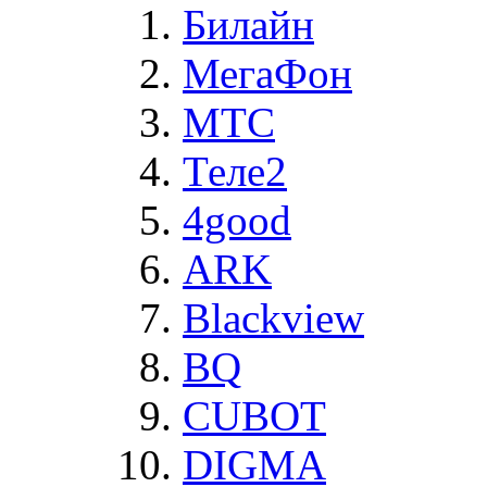
Билайн
МегаФон
MTC
Теле2
4good
ARK
Blackview
BQ
CUBOT
DIGMA