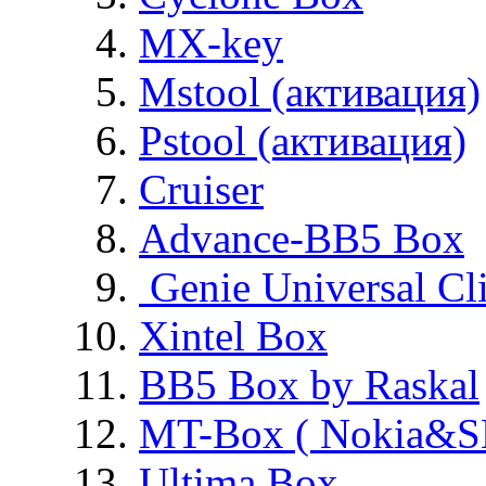
MX-key
Mstool (активация)
Pstool (активация)
Cruiser
Advance-BB5 Box
Genie Universal Cl
Xintel Box
BB5 Box by Raskal
MT-Box ( Nokia&S
Ultima Box