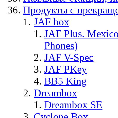
Продукты с прекращ
JAF box
JAF Plus. Mexico
Phones)
JAF V-Spec
JAF PKey
BB5 King
Dreambox
Dreambox SE
Cyclone Box