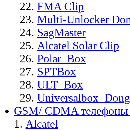
FMA Clip
Multi-Unlocker Don
SagMaster
Alcatel Solar Clip
Polar_Box
SPTBox
ULT_Box
Universalbox_Dong
GSM/ CDMA телефоны 
Alcatel