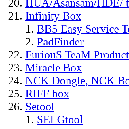
HUA/Asansam/HDE/ t
Infinity Box
BB5 Easy Service T
PadFinder
FuriouS TeaM Product
Miracle Box
NCK Dongle, NCK B
RIFF box
Setool
SELGtool