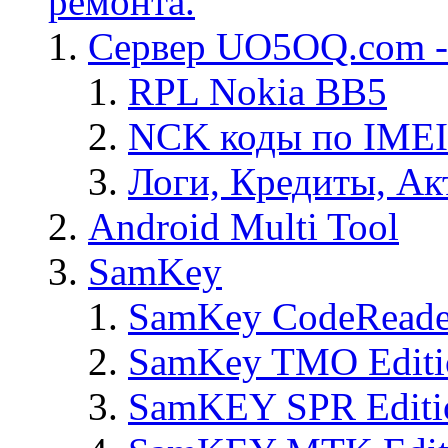
ремонта.
Сервер UO5OQ.com -
RPL Nokia BB5
NCK коды по IMEI
Логи, Кредиты, Ак
Android Multi Tool
SamKey
SamKey CodeReade
SamKey TMO Editi
SamKEY SPR Editi