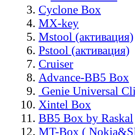
Cyclone Box
MX-key
Mstool (активация)
Pstool (активация)
Cruiser
Advance-BB5 Box
Genie Universal Cl
Xintel Box
BB5 Box by Raskal
MT-Box ( Nokia&S