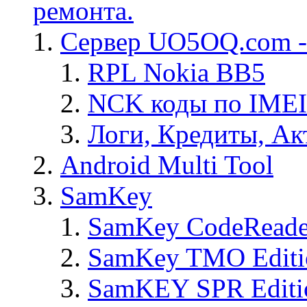
ремонта.
Сервер UO5OQ.com -
RPL Nokia BB5
NCK коды по IMEI
Логи, Кредиты, Ак
Android Multi Tool
SamKey
SamKey CodeReade
SamKey TMO Editi
SamKEY SPR Editi