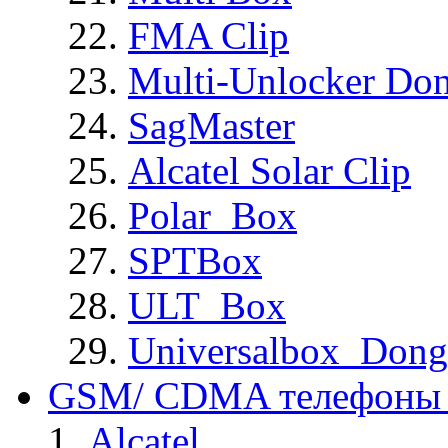
FMA Clip
Multi-Unlocker Don
SagMaster
Alcatel Solar Clip
Polar_Box
SPTBox
ULT_Box
Universalbox_Dong
GSM/ CDMA телефоны 
Alcatel