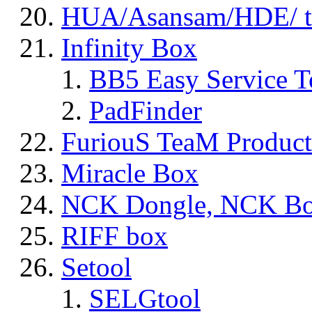
HUA/Asansam/HDE/ t
Infinity Box
BB5 Easy Service T
PadFinder
FuriouS TeaM Product
Miracle Box
NCK Dongle, NCK B
RIFF box
Setool
SELGtool