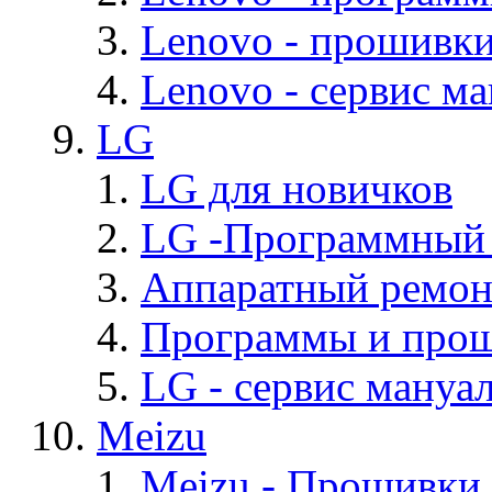
Lenovo - прошивк
Lenovo - cервис ма
LG
LG для новичков
LG -Программный
Аппаратный ремон
Программы и про
LG - cервис мануал
Meizu
Meizu - Прошивки