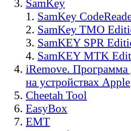
SamKey
SamKey CodeReade
SamKey TMO Editi
SamKEY SPR Editi
SamKEY MTK Edit
iRemove. Программа 
на устройствах Apple
Cheetah Tool
EasyBox
EMT