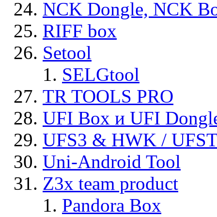
NCK Dongle, NCK B
RIFF box
Setool
SELGtool
TR TOOLS PRO
UFI Box и UFI Dongl
UFS3 & HWK / UFS
Uni-Android Tool
Z3x team product
Pandora Box