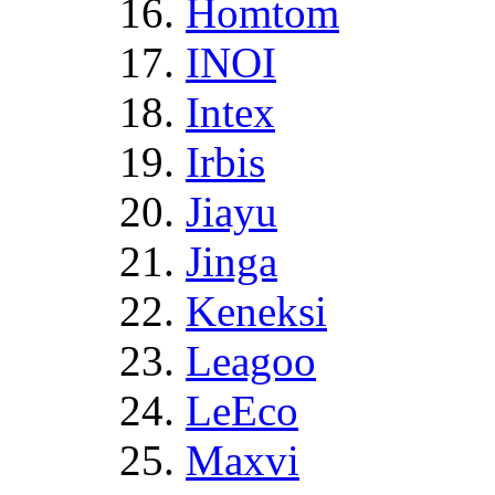
Homtom
INOI
Intex
Irbis
Jiayu
Jinga
Keneksi
Leagoo
LeEco
Maxvi