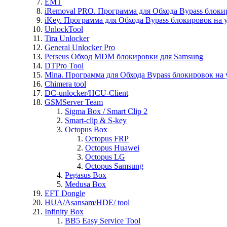
EMT
iRemoval PRO. Программа для Обхода Bypass блоки
iKey. Программа для Обхода Bypass блокировок на 
UnlockTool
Tira Unlocker
General Unlocker Pro
Perseus Обход MDM блокировки для Samsung
DTPro Tool
Mina. Программа для Обхода Bypass блокировок на 
Chimera tool
DC-unlocker/HCU-Client
GSMServer Team
Sigma Box / Smart Clip 2
Smart-clip & S-key
Octopus Box
Octopus FRP
Octopus Huawei
Octopus LG
Octopus Samsung
Pegasus Box
Medusa Box
EFT Dongle
HUA/Asansam/HDE/ tool
Infinity Box
BB5 Easy Service Tool