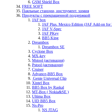
GSM Shield Box
FREE SOFT
Паяльные станции, инструмент. химия
Продукты с прекращенной поддержкой
JAF box
JAF Plus. Mexico Edition (JAF Add-on for
JAF V-Spec
JAF PKey
BB5 King
Dreambox
Dreambox SE
Cyclone Box
MX-key
Mstool (активация)
Pstool (активация)
Cruiser
Advance-BB5 Box
Genie Universal Clip
Xintel Box
BB5 Box by Raskal
MT-Box ( Nokia&SE )
Ultima Box
UID BB5 Box
Ns-Pro
NS JTAG