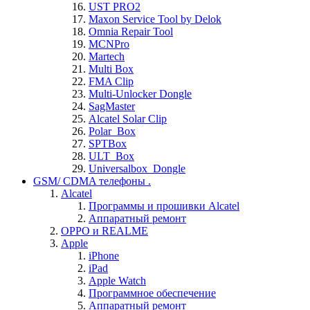
UST PRO2
Maxon Service Tool by Delok
Omnia Repair Tool
MCNPro
Martech
Multi Box
FMA Clip
Multi-Unlocker Dongle
SagMaster
Alcatel Solar Clip
Polar_Box
SPTBox
ULT_Box
Universalbox_Dongle
GSM/ CDMA телефоны .
Alcatel
Программы и прошивки Alcatel
Аппаратный ремонт
OPPO и REALME
Apple
iPhone
iPad
Apple Watch
Программное обеспечение
Аппаратный ремонт