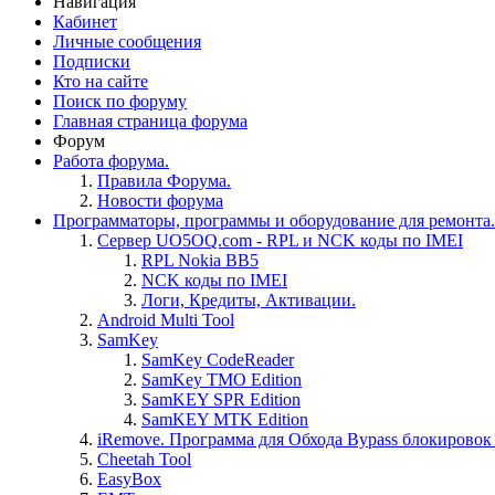
Навигация
Кабинет
Личные сообщения
Подписки
Кто на сайте
Поиск по форуму
Главная страница форума
Форум
Работа форума.
Правила Форума.
Новости форума
Программаторы, программы и оборудование для ремонта.
Сервер UO5OQ.com - RPL и NCK коды по IMEI
RPL Nokia BB5
NCK коды по IMEI
Логи, Кредиты, Активации.
Android Multi Tool
SamKey
SamKey CodeReader
SamKey TMO Edition
SamKEY SPR Edition
SamKEY MTK Edition
iRemove. Программа для Обхода Bypass блокировок 
Cheetah Tool
EasyBox