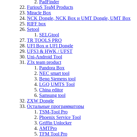
PadFinder
FuriouS TeaM Products
Miracle Box
NCK Dongle, NCK Box и UMT Dongle, UMT Box
RIFF box
Setool
SELGtool
TR TOOLS PRO
UFI Box и UFI Dongle
UFS3 & HWK / UFST
Uni-Android Tool
Z3x team product
Pandora Box
NEC smart tool
Benq Siemens tool
LGQ UMTS Tool
China editor
Samsung tool
ZXW Dongle
Остальные программаторы
TSM-Tool Pro
Phoenix Service Tool
Griffin Unlocker
AMTPro
TFM Tool Pro