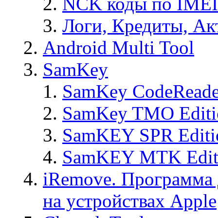
NCK коды по IMEI
Логи, Кредиты, Ак
Android Multi Tool
SamKey
SamKey CodeReade
SamKey TMO Editi
SamKEY SPR Editi
SamKEY MTK Edit
iRemove. Программа 
на устройствах Apple