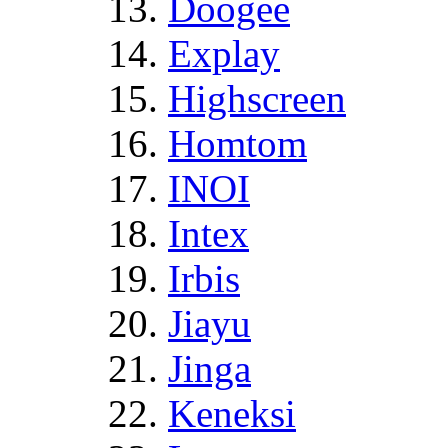
Doogee
Explay
Highscreen
Homtom
INOI
Intex
Irbis
Jiayu
Jinga
Keneksi