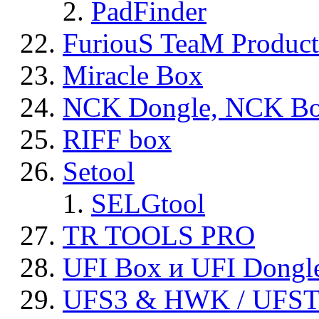
PadFinder
FuriouS TeaM Product
Miracle Box
NCK Dongle, NCK B
RIFF box
Setool
SELGtool
TR TOOLS PRO
UFI Box и UFI Dongl
UFS3 & HWK / UFS