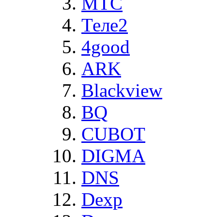
MTC
Теле2
4good
ARK
Blackview
BQ
CUBOT
DIGMA
DNS
Dexp