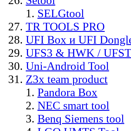
Setool
SELGtool
TR TOOLS PRO
UFI Box и UFI Dongl
UFS3 & HWK / UFS
Uni-Android Tool
Z3x team product
Pandora Box
NEC smart tool
Benq Siemens tool