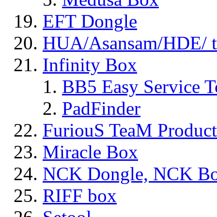
EFT Dongle
HUA/Asansam/HDE/ t
Infinity Box
BB5 Easy Service T
PadFinder
FuriouS TeaM Product
Miracle Box
NCK Dongle, NCK B
RIFF box