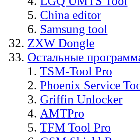
LGQ UMTS Tool
China editor
Samsung tool
ZXW Dongle
Остальные программ
TSM-Tool Pro
Phoenix Service To
Griffin Unlocker
AMTPro
TFM Tool Pro