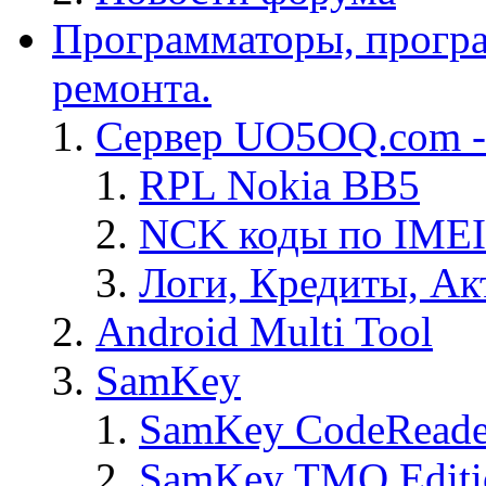
Программаторы, програ
ремонта.
Сервер UO5OQ.com -
RPL Nokia BB5
NCK коды по IMEI
Логи, Кредиты, Ак
Android Multi Tool
SamKey
SamKey CodeReade
SamKey TMO Editi