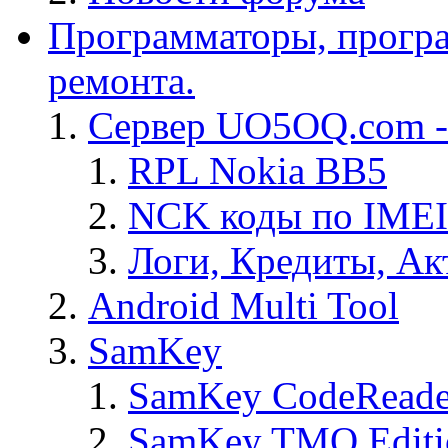
Программаторы, програ
ремонта.
Сервер UO5OQ.com -
RPL Nokia BB5
NCK коды по IMEI
Логи, Кредиты, Ак
Android Multi Tool
SamKey
SamKey CodeReade
SamKey TMO Editi