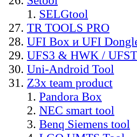
Setool
SELGtool
TR TOOLS PRO
UFI Box и UFI Dongl
UFS3 & HWK / UFS
Uni-Android Tool
Z3x team product
Pandora Box
NEC smart tool
Benq Siemens tool