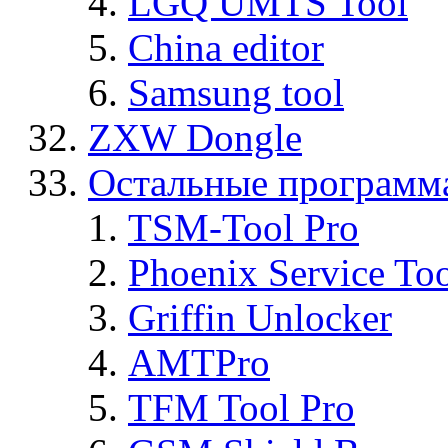
LGQ UMTS Tool
China editor
Samsung tool
ZXW Dongle
Остальные программ
TSM-Tool Pro
Phoenix Service To
Griffin Unlocker
AMTPro
TFM Tool Pro