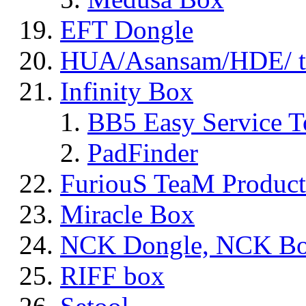
EFT Dongle
HUA/Asansam/HDE/ t
Infinity Box
BB5 Easy Service T
PadFinder
FuriouS TeaM Product
Miracle Box
NCK Dongle, NCK B
RIFF box