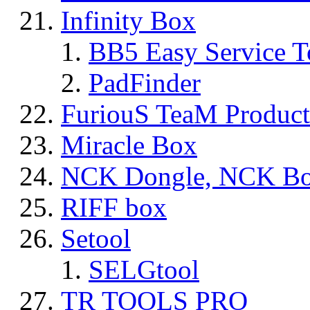
Infinity Box
BB5 Easy Service T
PadFinder
FuriouS TeaM Product
Miracle Box
NCK Dongle, NCK B
RIFF box
Setool
SELGtool
TR TOOLS PRO