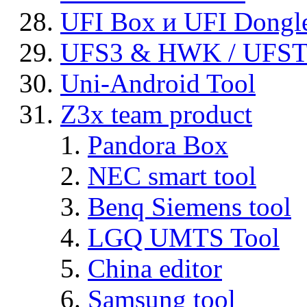
UFI Box и UFI Dongl
UFS3 & HWK / UFS
Uni-Android Tool
Z3x team product
Pandora Box
NEC smart tool
Benq Siemens tool
LGQ UMTS Tool
China editor
Samsung tool