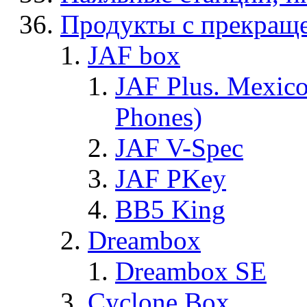
Продукты с прекращ
JAF box
JAF Plus. Mexico
Phones)
JAF V-Spec
JAF PKey
BB5 King
Dreambox
Dreambox SE
Cyclone Box