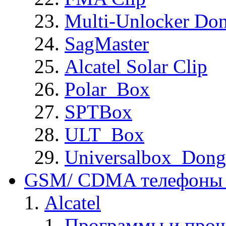
Multi-Unlocker Don
SagMaster
Alcatel Solar Clip
Polar_Box
SPTBox
ULT_Box
Universalbox_Dong
GSM/ CDMA телефоны 
Alcatel
Программы и прош