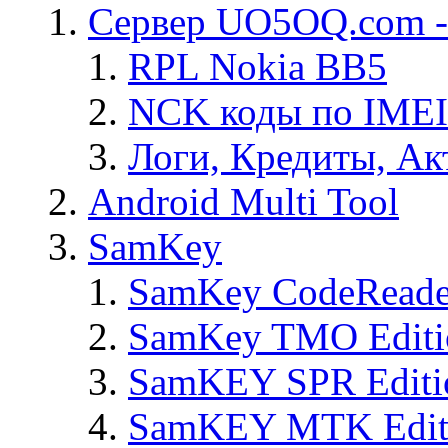
Сервер UO5OQ.com -
RPL Nokia BB5
NCK коды по IMEI
Логи, Кредиты, Ак
Android Multi Tool
SamKey
SamKey CodeReade
SamKey TMO Editi
SamKEY SPR Editi
SamKEY MTK Edit