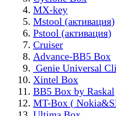
MX-key
Mstool (активация)
Pstool (активация)
Cruiser
Advance-BB5 Box
Genie Universal Cl
Xintel Box
BB5 Box by Raskal
MT-Box ( Nokia&S
Ultima Box