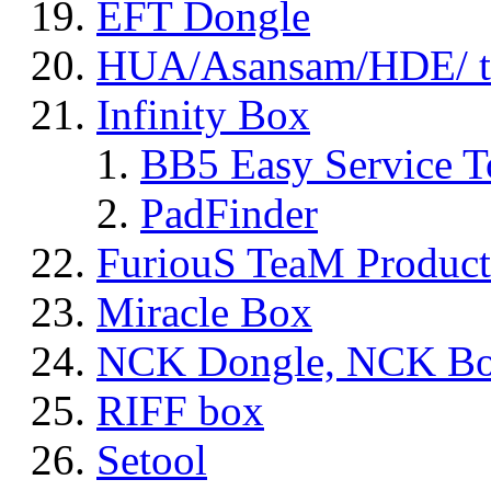
EFT Dongle
HUA/Asansam/HDE/ t
Infinity Box
BB5 Easy Service T
PadFinder
FuriouS TeaM Product
Miracle Box
NCK Dongle, NCK B
RIFF box
Setool