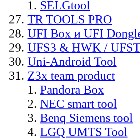
SELGtool
TR TOOLS PRO
UFI Box и UFI Dongl
UFS3 & HWK / UFS
Uni-Android Tool
Z3x team product
Pandora Box
NEC smart tool
Benq Siemens tool
LGQ UMTS Tool