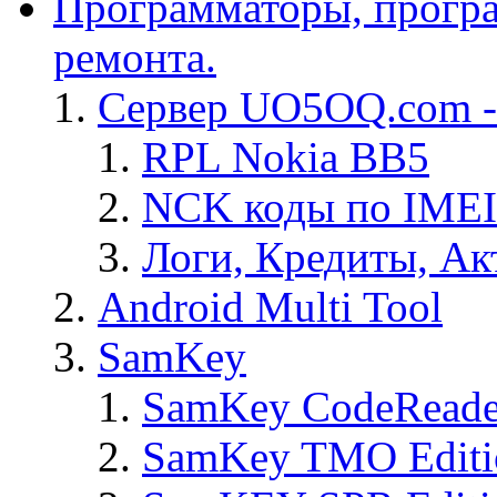
Программаторы, програ
ремонта.
Сервер UO5OQ.com -
RPL Nokia BB5
NCK коды по IMEI
Логи, Кредиты, Ак
Android Multi Tool
SamKey
SamKey CodeReade
SamKey TMO Editi