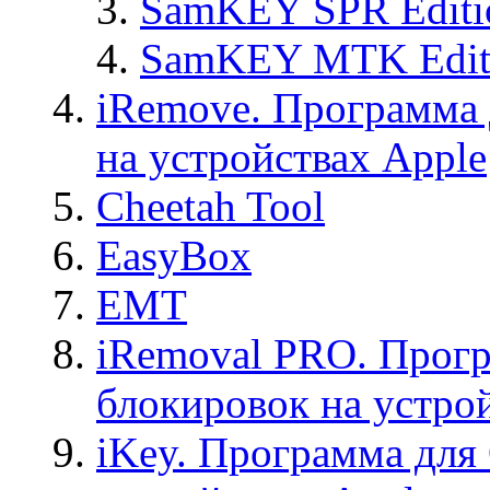
SamKEY SPR Editi
SamKEY MTK Edit
iRemove. Программа 
на устройствах Apple
Cheetah Tool
EasyBox
EMT
iRemoval PRO. Прогр
блокировок на устро
iKey. Программа для