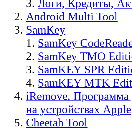
Логи, Кредиты, Ак
Android Multi Tool
SamKey
SamKey CodeReade
SamKey TMO Editi
SamKEY SPR Editi
SamKEY MTK Edit
iRemove. Программа 
на устройствах Apple
Cheetah Tool