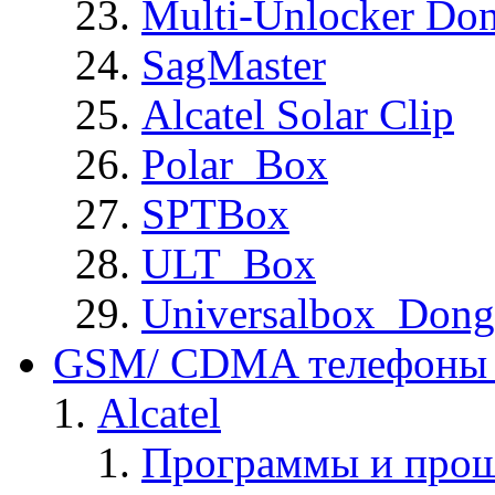
Multi-Unlocker Don
SagMaster
Alcatel Solar Clip
Polar_Box
SPTBox
ULT_Box
Universalbox_Dong
GSM/ CDMA телефоны 
Alcatel
Программы и прош