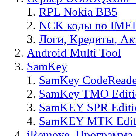
RPL Nokia BB5
NCK коды по IMEI
Логи, Кредиты, Ак
Android Multi Tool
SamKey
SamKey CodeReade
SamKey TMO Editi
SamKEY SPR Editi
SamKEY MTK Edit
iRemove. Программа 