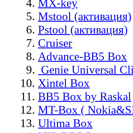
MX-key
Mstool (активация)
Pstool (активация)
Cruiser
Advance-BB5 Box
Genie Universal Cl
Xintel Box
BB5 Box by Raskal
MT-Box ( Nokia&S
Ultima Box