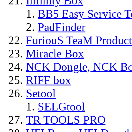
Infinity Box
BB5 Easy Service T
PadFinder
FuriouS TeaM Product
Miracle Box
NCK Dongle, NCK B
RIFF box
Setool
SELGtool
TR TOOLS PRO