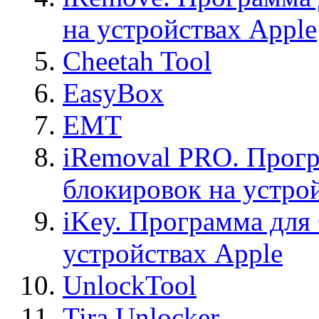
на устройствах Apple
Cheetah Tool
EasyBox
EMT
iRemoval PRO. Прогр
блокировок на устро
iKey. Программа для
устройствах Apple
UnlockTool
Tira Unlocker