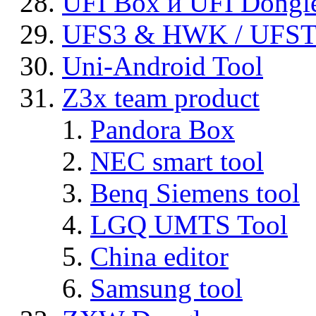
UFI Box и UFI Dongl
UFS3 & HWK / UFS
Uni-Android Tool
Z3x team product
Pandora Box
NEC smart tool
Benq Siemens tool
LGQ UMTS Tool
China editor
Samsung tool