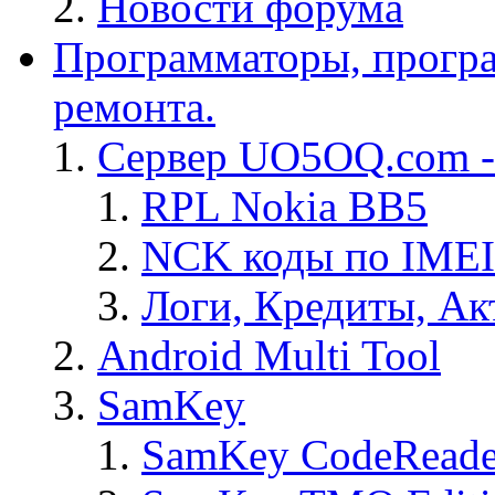
Новости форума
Программаторы, програ
ремонта.
Сервер UO5OQ.com -
RPL Nokia BB5
NCK коды по IMEI
Логи, Кредиты, Ак
Android Multi Tool
SamKey
SamKey CodeReade