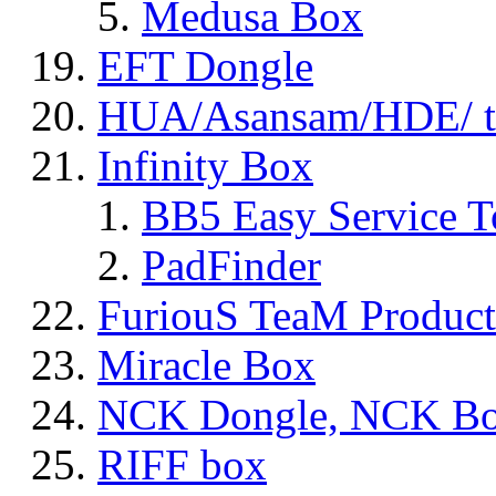
Medusa Box
EFT Dongle
HUA/Asansam/HDE/ t
Infinity Box
BB5 Easy Service T
PadFinder
FuriouS TeaM Product
Miracle Box
NCK Dongle, NCK B
RIFF box