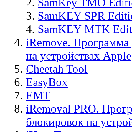
SamKey TMO Editi
SamKEY SPR Editi
SamKEY MTK Edit
iRemove. Программа 
на устройствах Apple
Cheetah Tool
EasyBox
EMT
iRemoval PRO. Прогр
блокировок на устро