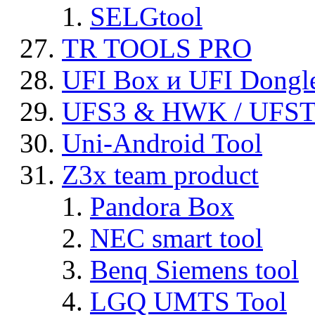
SELGtool
TR TOOLS PRO
UFI Box и UFI Dongl
UFS3 & HWK / UFS
Uni-Android Tool
Z3x team product
Pandora Box
NEC smart tool
Benq Siemens tool
LGQ UMTS Tool