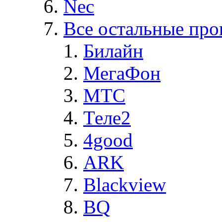
Nec
Все остальные про
Билайн
МегаФон
MTC
Теле2
4good
ARK
Blackview
BQ