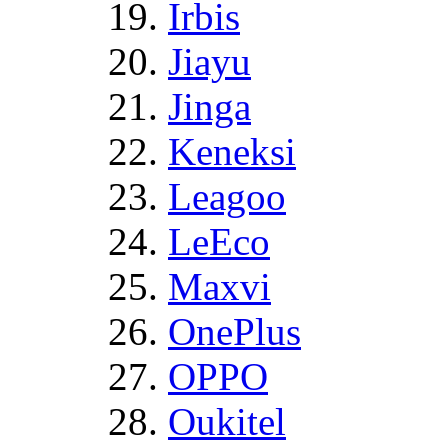
Irbis
Jiayu
Jinga
Keneksi
Leagoo
LeEco
Maxvi
OnePlus
OPPO
Oukitel