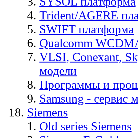
SYSOL платформа
Trident/AGERE пл
SWIFT платформа
Qualcomm WCDMA
VLSI, Conexant, S
модели
Программы и про
Samsung - cервис м
Siemens
Old series Siemens