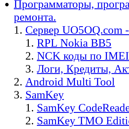
Программаторы, програ
ремонта.
Сервер UO5OQ.com -
RPL Nokia BB5
NCK коды по IMEI
Логи, Кредиты, Ак
Android Multi Tool
SamKey
SamKey CodeReade
SamKey TMO Editi