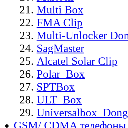
Multi Box
FMA Clip
Multi-Unlocker Don
SagMaster
Alcatel Solar Clip
Polar_Box
SPTBox
ULT_Box
Universalbox_Dong
GSM/ CDMA телефоны 