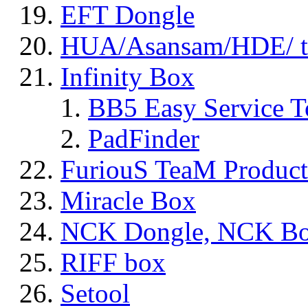
EFT Dongle
HUA/Asansam/HDE/ t
Infinity Box
BB5 Easy Service T
PadFinder
FuriouS TeaM Product
Miracle Box
NCK Dongle, NCK B
RIFF box
Setool