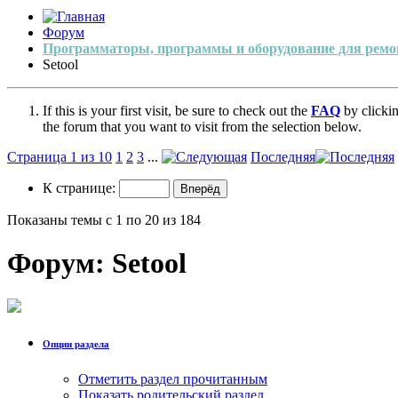
Форум
Программаторы, программы и оборудование для ремо
Setool
If this is your first visit, be sure to check out the
FAQ
by clicki
the forum that you want to visit from the selection below.
Страница 1 из 10
1
2
3
...
Последняя
К странице:
Показаны темы с 1 по 20 из 184
Форум:
Setool
Опции раздела
Отметить раздел прочитанным
Показать родительский раздел