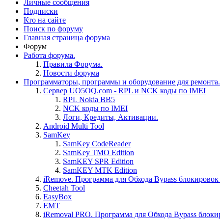
Личные сообщения
Подписки
Кто на сайте
Поиск по форуму
Главная страница форума
Форум
Работа форума.
Правила Форума.
Новости форума
Программаторы, программы и оборудование для ремонта.
Сервер UO5OQ.com - RPL и NCK коды по IMEI
RPL Nokia BB5
NCK коды по IMEI
Логи, Кредиты, Активации.
Android Multi Tool
SamKey
SamKey CodeReader
SamKey TMO Edition
SamKEY SPR Edition
SamKEY MTK Edition
iRemove. Программа для Обхода Bypass блокировок 
Cheetah Tool
EasyBox
EMT
iRemoval PRO. Программа для Обхода Bypass блоки