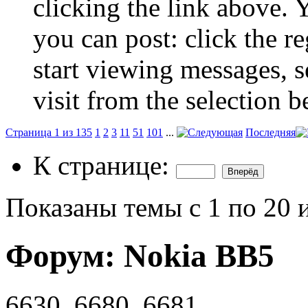
clicking the link above.
you can post: click the r
start viewing messages, s
visit from the selection b
Страница 1 из 135
1
2
3
11
51
101
...
Последняя
К странице:
Показаны темы с 1 по 20 
Форум:
Nokia BB5
6630, 6680, 6681 ...