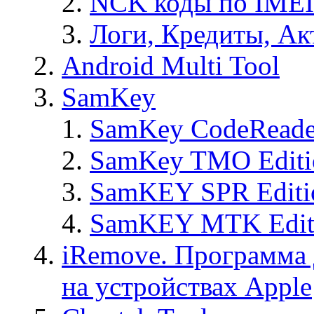
NCK коды по IMEI
Логи, Кредиты, Ак
Android Multi Tool
SamKey
SamKey CodeReade
SamKey TMO Editi
SamKEY SPR Editi
SamKEY MTK Edit
iRemove. Программа 
на устройствах Apple