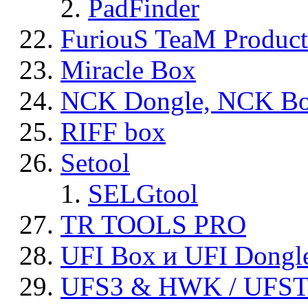
PadFinder
FuriouS TeaM Product
Miracle Box
NCK Dongle, NCK B
RIFF box
Setool
SELGtool
TR TOOLS PRO
UFI Box и UFI Dongl
UFS3 & HWK / UFS