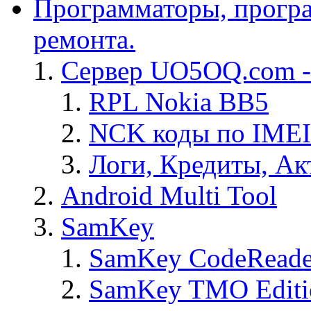
Программаторы, програ
ремонта.
Сервер UO5OQ.com -
RPL Nokia BB5
NCK коды по IMEI
Логи, Кредиты, Ак
Android Multi Tool
SamKey
SamKey CodeReade
SamKey TMO Editi