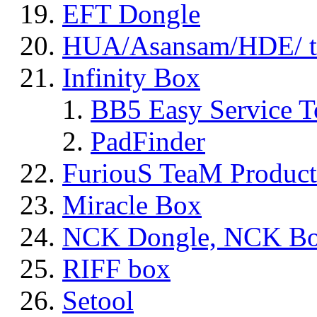
EFT Dongle
HUA/Asansam/HDE/ t
Infinity Box
BB5 Easy Service T
PadFinder
FuriouS TeaM Product
Miracle Box
NCK Dongle, NCK B
RIFF box
Setool