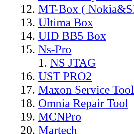
MT-Box ( Nokia&S
Ultima Box
UID BB5 Box
Ns-Pro
NS JTAG
UST PRO2
Maxon Service Tool
Omnia Repair Tool
MCNPro
Martech