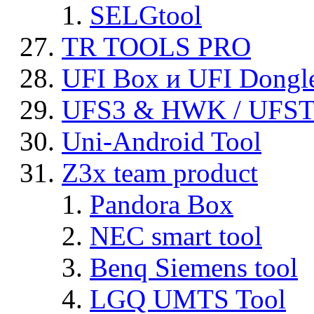
SELGtool
TR TOOLS PRO
UFI Box и UFI Dongl
UFS3 & HWK / UFS
Uni-Android Tool
Z3x team product
Pandora Box
NEC smart tool
Benq Siemens tool
LGQ UMTS Tool