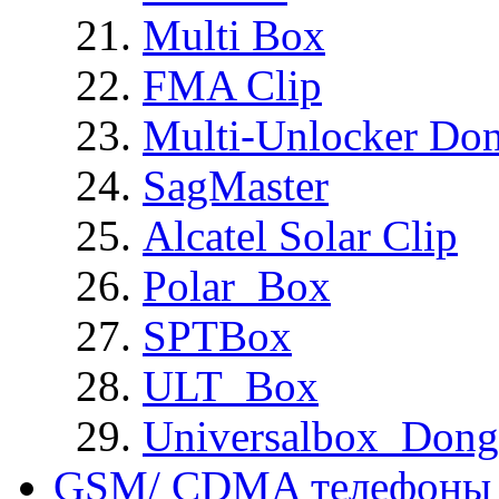
Multi Box
FMA Clip
Multi-Unlocker Don
SagMaster
Alcatel Solar Clip
Polar_Box
SPTBox
ULT_Box
Universalbox_Dong
GSM/ CDMA телефоны 