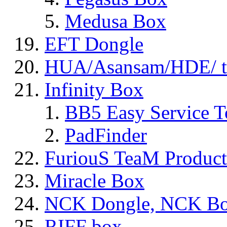
Medusa Box
EFT Dongle
HUA/Asansam/HDE/ t
Infinity Box
BB5 Easy Service T
PadFinder
FuriouS TeaM Product
Miracle Box
NCK Dongle, NCK B
RIFF box