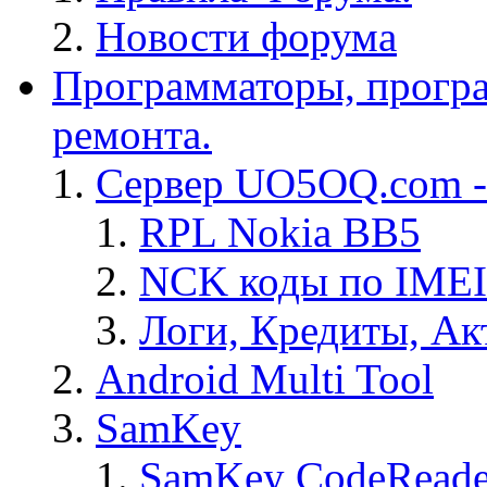
Новости форума
Программаторы, програ
ремонта.
Сервер UO5OQ.com -
RPL Nokia BB5
NCK коды по IMEI
Логи, Кредиты, Ак
Android Multi Tool
SamKey
SamKey CodeReade