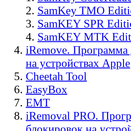
SamKey TMO Editi
SamKEY SPR Editi
SamKEY MTK Edit
iRemove. Программа 
на устройствах Apple
Cheetah Tool
EasyBox
EMT
iRemoval PRO. Прогр
блокировок на устро