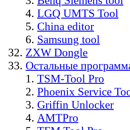
Benq Siemens tool
LGQ UMTS Tool
China editor
Samsung tool
ZXW Dongle
Остальные программ
TSM-Tool Pro
Phoenix Service To
Griffin Unlocker
AMTPro