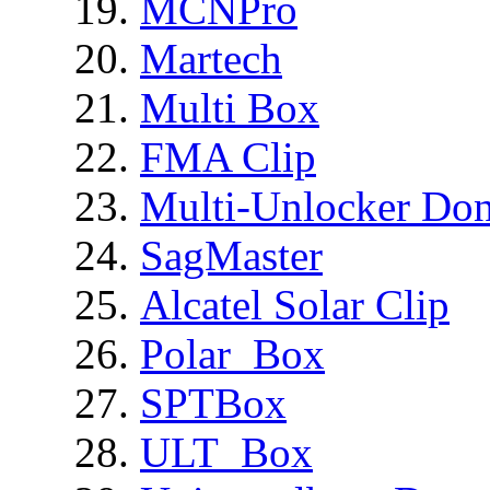
MCNPro
Martech
Multi Box
FMA Clip
Multi-Unlocker Don
SagMaster
Alcatel Solar Clip
Polar_Box
SPTBox
ULT_Box