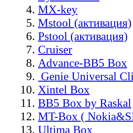
MX-key
Mstool (активация)
Pstool (активация)
Cruiser
Advance-BB5 Box
Genie Universal Cl
Xintel Box
BB5 Box by Raskal
MT-Box ( Nokia&S
Ultima Box