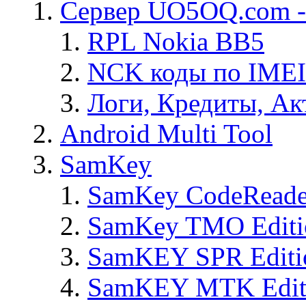
Сервер UO5OQ.com -
RPL Nokia BB5
NCK коды по IMEI
Логи, Кредиты, Ак
Android Multi Tool
SamKey
SamKey CodeReade
SamKey TMO Editi
SamKEY SPR Editi
SamKEY MTK Edit