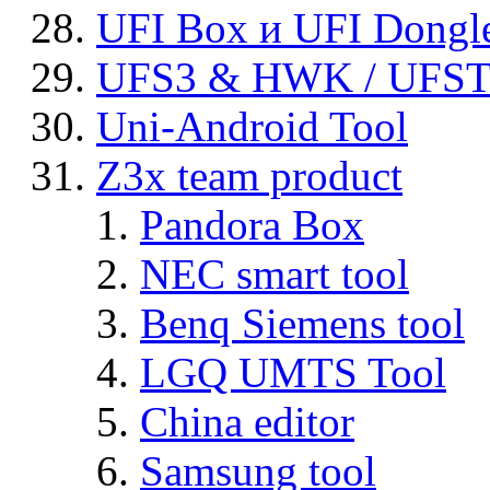
UFI Box и UFI Dongl
UFS3 & HWK / UFS
Uni-Android Tool
Z3x team product
Pandora Box
NEC smart tool
Benq Siemens tool
LGQ UMTS Tool
China editor
Samsung tool