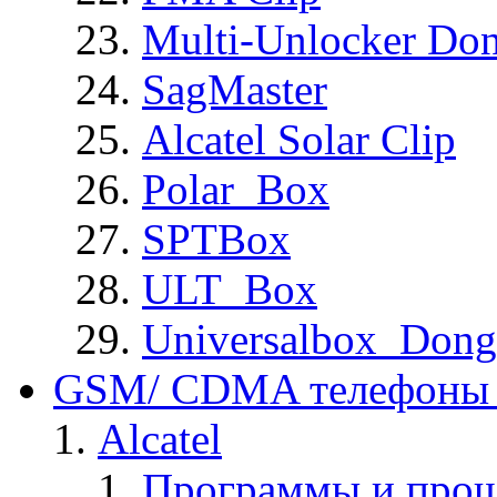
Multi-Unlocker Don
SagMaster
Alcatel Solar Clip
Polar_Box
SPTBox
ULT_Box
Universalbox_Dong
GSM/ CDMA телефоны 
Alcatel
Программы и прош