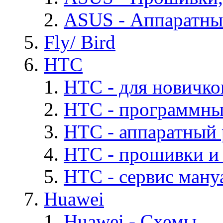
ASUS - Аппаратны
Fly/ Bird
HTC
HTC - для новичко
HTC - программны
HTC - аппаратный
HTC - прошивки и
HTC - cервис мануа
Huawei
Huawei - Cхемы