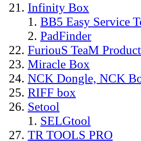
Infinity Box
BB5 Easy Service T
PadFinder
FuriouS TeaM Product
Miracle Box
NCK Dongle, NCK B
RIFF box
Setool
SELGtool
TR TOOLS PRO